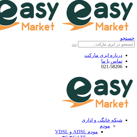
جستجو
درباره ایزی مارکت
تماس با ما
021-58206
شبکه خانگی و اداری
مودم
مودم ADSL و VDSL