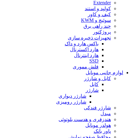
Extender
کولپد و استند
کیف و کاور
سوئیچ و KWM
چند راهی برق
پروژکتور
تجهیزات ذخیره سازی
باکس هارد و داک
هارد اکسترنال
هارد اینترنال
SSD
فلش مموری
لوازم جانبی موبایل
کابل و شارژر
کابل
شارژر
شارژر دیواری
شارژر رومیزی
شارژر فندکی
مبدل
هندزفری و هدست بلوتوثی
هولدر موبایل
پاور بانک
محافظ صفحه نمایش