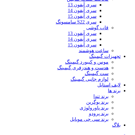
سری آیفون 13
سری آیفون 14
سری آیفون 15
سری S22 سامسونگ
قاب گوشی
سری آیفون 13
سری آیفون 14
سری آیفون 15
ساعت هوشمند
تجهیزات گیمینگ
موس و کیبورد گیمینگ
هدست و هندزفری گیمینگ
ست گیمینگ
لوازم جانبی گیمینگ
لایف استایل
برند ها
برند تندا
برند یوگرین
برند پاورولوژی
برند پرودو
برند سی جی موبایل
بلاگ