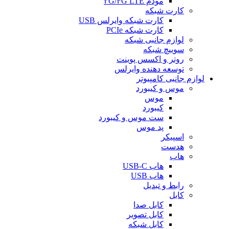
مودم ۳G/۴G LTE
کارت شبکه
کارت شبکه وایرلس USB
کارت شبکه PCIe
لوازم جانبی شبکه
سوییچ شبکه
روتر و اکسس پوینت
توسعه دهنده وایرلس
لوازم جانبی کامپیوتر
موس و کیبورد
موس
کیبورد
ست موس و کیبورد
پد موس
اسپیکر
هدست
هاب
هاب USB-C
هاب USB
رابط و تبدیل
کابل
کابل صدا
کابل تصویر
کابل شبکه