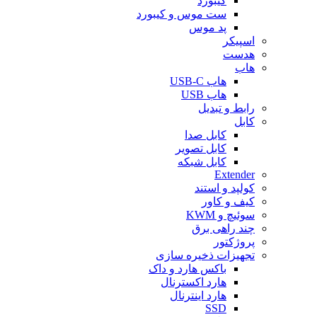
کیبورد
ست موس و کیبورد
پد موس
اسپیکر
هدست
هاب
هاب USB-C
هاب USB
رابط و تبدیل
کابل
کابل صدا
کابل تصویر
کابل شبکه
Extender
کولپد و استند
کیف و کاور
سوئیچ و KWM
چند راهی برق
پروژکتور
تجهیزات ذخیره سازی
باکس هارد و داک
هارد اکسترنال
هارد اینترنال
SSD