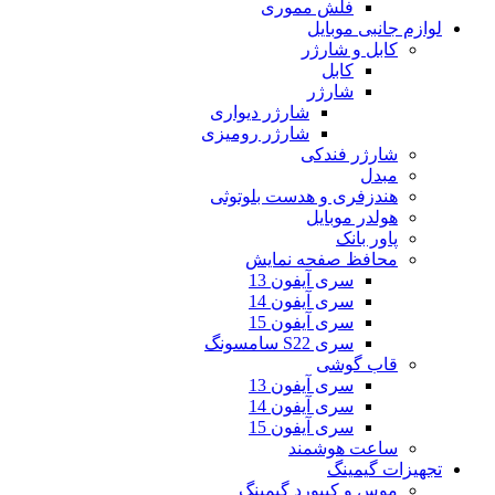
فلش مموری
لوازم جانبی موبایل
کابل و شارژر
کابل
شارژر
شارژر دیواری
شارژر رومیزی
شارژر فندکی
مبدل
هندزفری و هدست بلوتوثی
هولدر موبایل
پاور بانک
محافظ صفحه نمایش
سری آیفون 13
سری آیفون 14
سری آیفون 15
سری S22 سامسونگ
قاب گوشی
سری آیفون 13
سری آیفون 14
سری آیفون 15
ساعت هوشمند
تجهیزات گیمینگ
موس و کیبورد گیمینگ