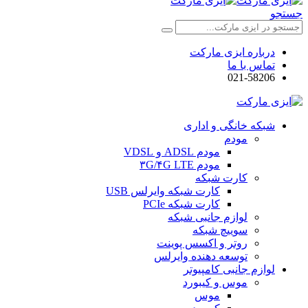
جستجو
درباره ایزی مارکت
تماس با ما
021-58206
شبکه خانگی و اداری
مودم
مودم ADSL و VDSL
مودم ۳G/۴G LTE
کارت شبکه
کارت شبکه وایرلس USB
کارت شبکه PCIe
لوازم جانبی شبکه
سوییچ شبکه
روتر و اکسس پوینت
توسعه دهنده وایرلس
لوازم جانبی کامپیوتر
موس و کیبورد
موس