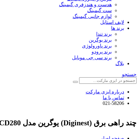
هدست و هندزفری گیمینگ
ست گیمینگ
لوازم جانبی گیمینگ
لایف استایل
برند ها
برند تندا
برند یوگرین
برند پاورولوژی
برند پرودو
برند سی جی موبایل
بلاگ
جستجو
درباره ایزی مارکت
تماس با ما
021-58206
چند راهی برق (Diginest) یوگرین مدل CD280 کد 50683
صفحه اصلی