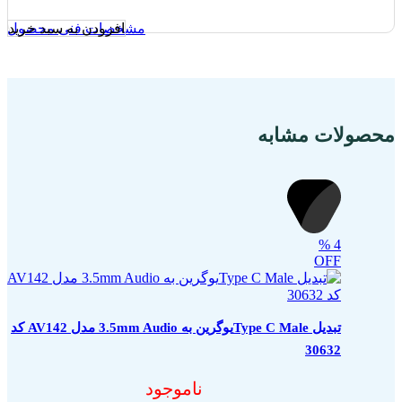
افزودن به سبد خرید
مشخصات فنی محصول
محصولات مشابه
%
4
OFF
تبدیل Type C Maleیوگرین به 3.5mm Audio مدل AV142 کد
30632
ناموجود