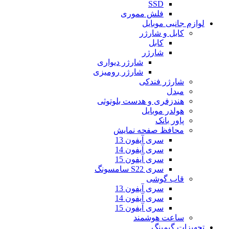
SSD
فلش مموری
لوازم جانبی موبایل
کابل و شارژر
کابل
شارژر
شارژر دیواری
شارژر رومیزی
شارژر فندکی
مبدل
هندزفری و هدست بلوتوثی
هولدر موبایل
پاور بانک
محافظ صفحه نمایش
سری آیفون 13
سری آیفون 14
سری آیفون 15
سری S22 سامسونگ
قاب گوشی
سری آیفون 13
سری آیفون 14
سری آیفون 15
ساعت هوشمند
تجهیزات گیمینگ