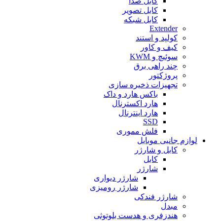
کابل صدا
کابل تصویر
کابل شبکه
Extender
کولپد و استند
کیف و کاور
سوئیچ و KWM
چند راهی برق
پروژکتور
تجهیزات ذخیره سازی
باکس هارد و داک
هارد اکسترنال
هارد اینترنال
SSD
فلش مموری
لوازم جانبی موبایل
کابل و شارژر
کابل
شارژر
شارژر دیواری
شارژر رومیزی
شارژر فندکی
مبدل
هندزفری و هدست بلوتوثی