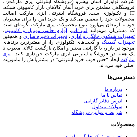
شرکت نوآوران آسان پیشرو (فروشگاه اینترنتی ایزی مارکت) ،
فروشگاهی مطمئن برای خرید آسان کالاهای بازار کامپیوتر، شبکه،
IT و تکنولوژی ست. فروشگاه اینترنتی ایزی مارکت اصالت
محصولات خود را تضمین می‌کند و یک خرید امن را برای مشتریان
خود به ارمغان می‌آورد. تنوع محصولات ایزی مارکت بگونه‌ای است
که مشتریان می‌توانند
لپ تاپ
،
لوازم جانبی موبایل و کامپیوتر
،
تجهیزات شبکه‌ی خانگی و اداری
،
تجهیزات ذخیره سازی
و همچنین
تجهیزات گیمینگ
و گجت‌های تکنولوژی را، از معتبرترین برندهای
موجود در بازار، با گارانتی معتبر و امکان بازگشت کالای معیوب تا
یک هفته در فروشگاه اینترنتی ایزی مارکت خریداری کنند.
ایزی
مارکت
ایجاد “حس خوب خرید اینترنتی” در مشتریانش را ماموریت
اصلی خود می‌داند.
دسترسی‌ها
درباره ما
تماس با ما
آدرس دفاتر گارانتی
سوالات متداول
شرایط و قوانین فروشگاه
محصولات
تجهیزات شبکه خانگی و اداری