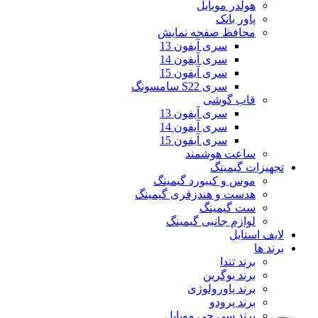
هولدر موبایل
پاور بانک
محافظ صفحه نمایش
سری آیفون 13
سری آیفون 14
سری آیفون 15
سری S22 سامسونگ
قاب گوشی
سری آیفون 13
سری آیفون 14
سری آیفون 15
ساعت هوشمند
تجهیزات گیمینگ
موس و کیبورد گیمینگ
هدست و هندزفری گیمینگ
ست گیمینگ
لوازم جانبی گیمینگ
لایف استایل
برند ها
برند تندا
برند یوگرین
برند پاورولوژی
برند پرودو
برند سی جی موبایل