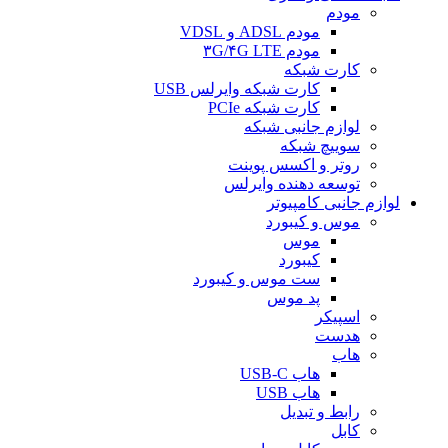
مودم
مودم ADSL و VDSL
مودم ۳G/۴G LTE
کارت شبکه
کارت شبکه وایرلس USB
کارت شبکه PCIe
لوازم جانبی شبکه
سوییچ شبکه
روتر و اکسس پوینت
توسعه دهنده وایرلس
لوازم جانبی کامپیوتر
موس و کیبورد
موس
کیبورد
ست موس و کیبورد
پد موس
اسپیکر
هدست
هاب
هاب USB-C
هاب USB
رابط و تبدیل
کابل