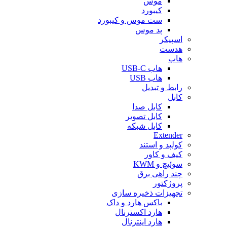
موس
کیبورد
ست موس و کیبورد
پد موس
اسپیکر
هدست
هاب
هاب USB-C
هاب USB
رابط و تبدیل
کابل
کابل صدا
کابل تصویر
کابل شبکه
Extender
کولپد و استند
کیف و کاور
سوئیچ و KWM
چند راهی برق
پروژکتور
تجهیزات ذخیره سازی
باکس هارد و داک
هارد اکسترنال
هارد اینترنال