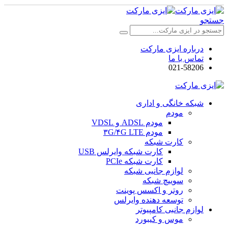
جستجو
درباره ایزی مارکت
تماس با ما
021-58206
شبکه خانگی و اداری
مودم
مودم ADSL و VDSL
مودم ۳G/۴G LTE
کارت شبکه
کارت شبکه وایرلس USB
کارت شبکه PCIe
لوازم جانبی شبکه
سوییچ شبکه
روتر و اکسس پوینت
توسعه دهنده وایرلس
لوازم جانبی کامپیوتر
موس و کیبورد