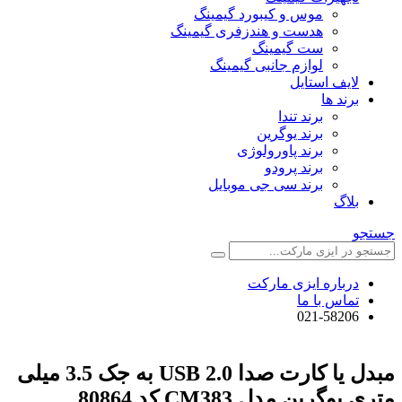
موس و کیبورد گیمینگ
هدست و هندزفری گیمینگ
ست گیمینگ
لوازم جانبی گیمینگ
لایف استایل
برند ها
برند تندا
برند یوگرین
برند پاورولوژی
برند پرودو
برند سی جی موبایل
بلاگ
جستجو
درباره ایزی مارکت
تماس با ما
021-58206
مبدل یا کارت صدا 2.0 USB به جک 3.5 میلی
متری یوگرین مدل CM383 کد 80864