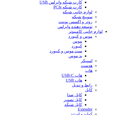
کارت شبکه وایرلس USB
کارت شبکه PCIe
لوازم جانبی شبکه
سوییچ شبکه
روتر و اکسس پوینت
توسعه دهنده وایرلس
لوازم جانبی کامپیوتر
موس و کیبورد
موس
کیبورد
ست موس و کیبورد
پد موس
اسپیکر
هدست
هاب
هاب USB-C
هاب USB
رابط و تبدیل
کابل
کابل صدا
کابل تصویر
کابل شبکه
Extender
کولپد و استند