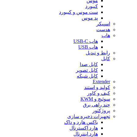
موس
کیبورد
ست موس و کیبورد
پد موس
اسپیکر
هدست
هاب
هاب USB-C
هاب USB
رابط و تبدیل
کابل
کابل صدا
کابل تصویر
کابل شبکه
Extender
کولپد و استند
کیف و کاور
سوئیچ و KWM
چند راهی برق
پروژکتور
تجهیزات ذخیره سازی
باکس هارد و داک
هارد اکسترنال
هارد اینترنال