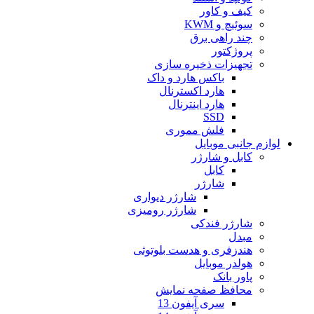
کیف و کاور
سوئیچ و KWM
چند راهی برق
پروژکتور
تجهیزات ذخیره سازی
باکس هارد و داک
هارد اکسترنال
هارد اینترنال
SSD
فلش مموری
لوازم جانبی موبایل
کابل و شارژر
کابل
شارژر
شارژر دیواری
شارژر رومیزی
شارژر فندکی
مبدل
هندزفری و هدست بلوتوثی
هولدر موبایل
پاور بانک
محافظ صفحه نمایش
سری آیفون 13