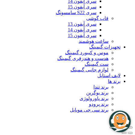
سری آیفون 14
سری آیفون 15
سری S22 سامسونگ
قاب گوشی
سری آیفون 13
سری آیفون 14
سری آیفون 15
ساعت هوشمند
تجهیزات گیمینگ
موس و کیبورد گیمینگ
هدست و هندزفری گیمینگ
ست گیمینگ
لوازم جانبی گیمینگ
لایف استایل
برند ها
برند تندا
برند یوگرین
برند پاورولوژی
برند پرودو
برند سی جی موبایل
بلاگ