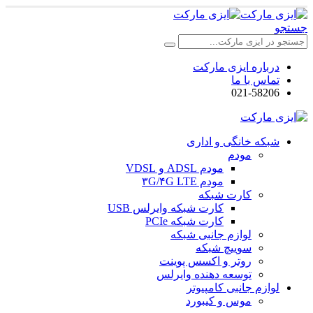
جستجو
درباره ایزی مارکت
تماس با ما
021-58206
شبکه خانگی و اداری
مودم
مودم ADSL و VDSL
مودم ۳G/۴G LTE
کارت شبکه
کارت شبکه وایرلس USB
کارت شبکه PCIe
لوازم جانبی شبکه
سوییچ شبکه
روتر و اکسس پوینت
توسعه دهنده وایرلس
لوازم جانبی کامپیوتر
موس و کیبورد