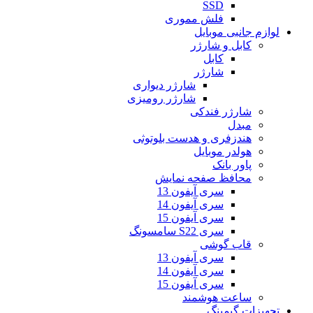
SSD
فلش مموری
لوازم جانبی موبایل
کابل و شارژر
کابل
شارژر
شارژر دیواری
شارژر رومیزی
شارژر فندکی
مبدل
هندزفری و هدست بلوتوثی
هولدر موبایل
پاور بانک
محافظ صفحه نمایش
سری آیفون 13
سری آیفون 14
سری آیفون 15
سری S22 سامسونگ
قاب گوشی
سری آیفون 13
سری آیفون 14
سری آیفون 15
ساعت هوشمند
تجهیزات گیمینگ