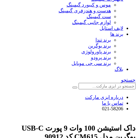
موس و کیبورد گیمینگ
هدست و هندزفری گیمینگ
ست گیمینگ
لوازم جانبی گیمینگ
لایف استایل
برند ها
برند تندا
برند یوگرین
برند پاورولوژی
برند پرودو
برند سی جی موبایل
بلاگ
جستجو
درباره ایزی مارکت
تماس با ما
021-58206
داک استیشن 100 وات 9 پورت USB-C
یوگرین مدل CM615 کد 90912