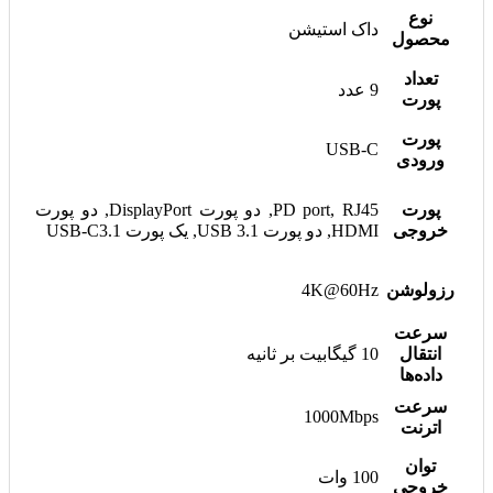
نوع
داک استیشن
محصول
تعداد
9 عدد
پورت
پورت
USB-C
ورودی
پورت
PD port, RJ45, دو پورت DisplayPort, دو پورت
خروجی
HDMI, دو پورت USB 3.1, یک پورت USB-C3.1
رزولوشن
4K@60Hz
سرعت
انتقال
10 گیگابیت بر ثانیه
داده‌ها
سرعت
1000Mbps
اترنت
توان
100 وات
خروجی