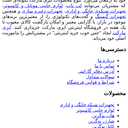
خود به ارمغان می‌آورد. تنوع محصولات ایزی مارکت بگونه‌ای است
که مشتریان می‌توانند
لپ تاپ
،
لوازم جانبی موبایل و کامپیوتر
،
تجهیزات شبکه‌ی خانگی و اداری
،
تجهیزات ذخیره سازی
و همچنین
تجهیزات گیمینگ
و گجت‌های تکنولوژی را، از معتبرترین برندهای
موجود در بازار، با گارانتی معتبر و امکان بازگشت کالای معیوب تا
یک هفته در فروشگاه اینترنتی ایزی مارکت خریداری کنند.
ایزی
مارکت
ایجاد “حس خوب خرید اینترنتی” در مشتریانش را ماموریت
اصلی خود می‌داند.
دسترسی‌ها
درباره ما
تماس با ما
آدرس دفاتر گارانتی
سوالات متداول
شرایط و قوانین فروشگاه
محصولات
تجهیزات شبکه خانگی و اداری
لوازم جانبی کامپیوتر
هاب یوگرین
شارژر یوگرین
کابل یوگرین