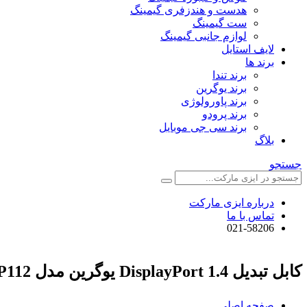
هدست و هندزفری گیمینگ
ست گیمینگ
لوازم جانبی گیمینگ
لایف استایل
برند ها
برند تندا
برند یوگرین
برند پاورولوژی
برند پرودو
برند سی جی موبایل
بلاگ
جستجو
درباره ایزی مارکت
تماس با ما
021-58206
کابل تبدیل DisplayPort 1.4 یوگرین مدل DP112 کد 60843
صفحه اصلی