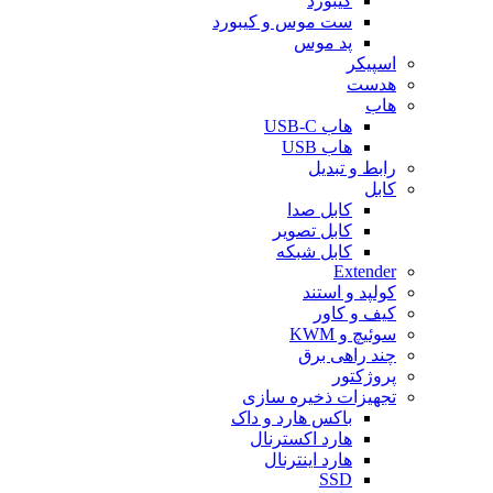
کیبورد
ست موس و کیبورد
پد موس
اسپیکر
هدست
هاب
هاب USB-C
هاب USB
رابط و تبدیل
کابل
کابل صدا
کابل تصویر
کابل شبکه
Extender
کولپد و استند
کیف و کاور
سوئیچ و KWM
چند راهی برق
پروژکتور
تجهیزات ذخیره سازی
باکس هارد و داک
هارد اکسترنال
هارد اینترنال
SSD