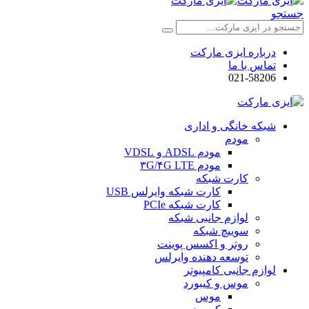
جستجو
درباره ایزی مارکت
تماس با ما
021-58206
شبکه خانگی و اداری
مودم
مودم ADSL و VDSL
مودم ۳G/۴G LTE
کارت شبکه
کارت شبکه وایرلس USB
کارت شبکه PCIe
لوازم جانبی شبکه
سوییچ شبکه
روتر و اکسس پوینت
توسعه دهنده وایرلس
لوازم جانبی کامپیوتر
موس و کیبورد
موس