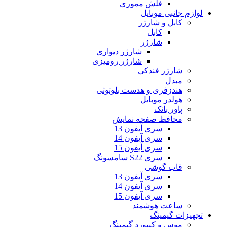
فلش مموری
لوازم جانبی موبایل
کابل و شارژر
کابل
شارژر
شارژر دیواری
شارژر رومیزی
شارژر فندکی
مبدل
هندزفری و هدست بلوتوثی
هولدر موبایل
پاور بانک
محافظ صفحه نمایش
سری آیفون 13
سری آیفون 14
سری آیفون 15
سری S22 سامسونگ
قاب گوشی
سری آیفون 13
سری آیفون 14
سری آیفون 15
ساعت هوشمند
تجهیزات گیمینگ
موس و کیبورد گیمینگ