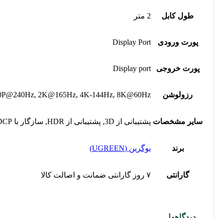
طول کابل
2 متر
پورت ورودی
Display Port
پورت خروجی
Display port
رزولوشن
0P@240Hz, 2K@165Hz, 4K-144Hz, 8K@60Hz
سایر مشخصات
پشتیبانی از 3D, پشتیبانی از HDR, سازگار با HDCP, سیم با محافظت چندلایه, هسته سیم مسی
برند
یوگرین (UGREEN)
گارانتی
۷ روز گارانتی ضمانت و اصالت کالا
دیدگاهها