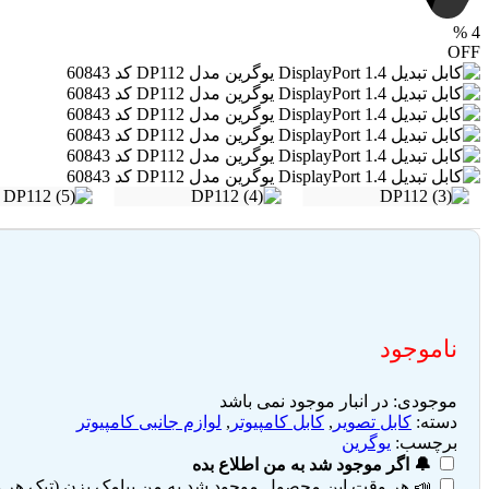
%
4
OFF
ناموجود
موجودی:
در انبار موجود نمی باشد
دسته:
کابل تصویر
,
کابل کامپیوتر
,
لوازم جانبی کامپیوتر
برچسب:
یوگرین
🔔 اگر موجود شد به من اطلاع بده
📣 هر وقت این محصول موجود شد به من پیامک بزن (تیک هر دو 