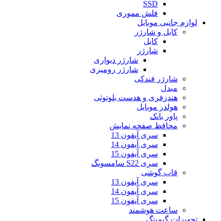
SSD
فلش مموری
لوازم جانبی موبایل
کابل و شارژر
کابل
شارژر
شارژر دیواری
شارژر رومیزی
شارژر فندکی
مبدل
هندزفری و هدست بلوتوثی
هولدر موبایل
پاور بانک
محافظ صفحه نمایش
سری آیفون 13
سری آیفون 14
سری آیفون 15
سری S22 سامسونگ
قاب گوشی
سری آیفون 13
سری آیفون 14
سری آیفون 15
ساعت هوشمند
تجهیزات گیمینگ