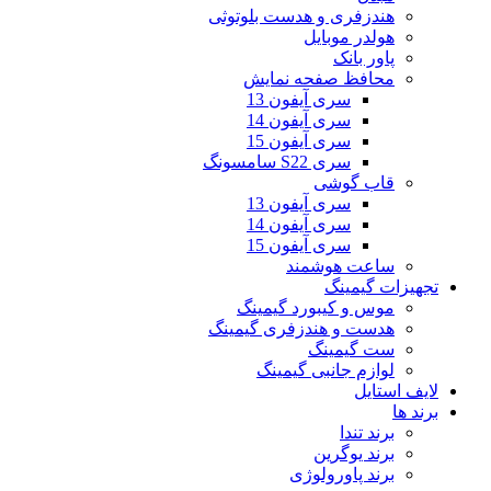
هندزفری و هدست بلوتوثی
هولدر موبایل
پاور بانک
محافظ صفحه نمایش
سری آیفون 13
سری آیفون 14
سری آیفون 15
سری S22 سامسونگ
قاب گوشی
سری آیفون 13
سری آیفون 14
سری آیفون 15
ساعت هوشمند
تجهیزات گیمینگ
موس و کیبورد گیمینگ
هدست و هندزفری گیمینگ
ست گیمینگ
لوازم جانبی گیمینگ
لایف استایل
برند ها
برند تندا
برند یوگرین
برند پاورولوژی