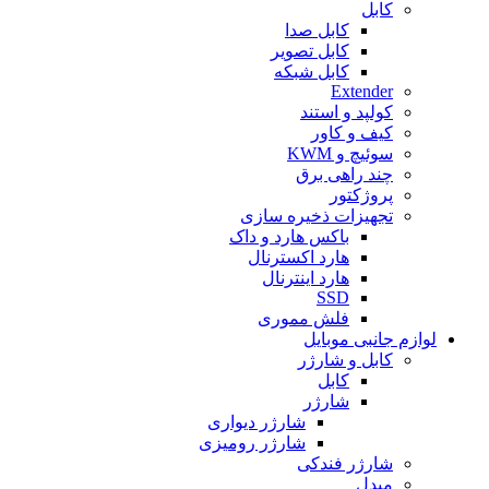
کابل
کابل صدا
کابل تصویر
کابل شبکه
Extender
کولپد و استند
کیف و کاور
سوئیچ و KWM
چند راهی برق
پروژکتور
تجهیزات ذخیره سازی
باکس هارد و داک
هارد اکسترنال
هارد اینترنال
SSD
فلش مموری
لوازم جانبی موبایل
کابل و شارژر
کابل
شارژر
شارژر دیواری
شارژر رومیزی
شارژر فندکی
مبدل