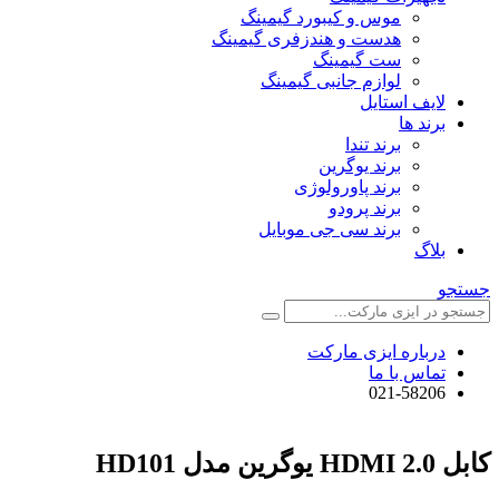
موس و کیبورد گیمینگ
هدست و هندزفری گیمینگ
ست گیمینگ
لوازم جانبی گیمینگ
لایف استایل
برند ها
برند تندا
برند یوگرین
برند پاورولوژی
برند پرودو
برند سی جی موبایل
بلاگ
جستجو
درباره ایزی مارکت
تماس با ما
021-58206
کابل 2.0 HDMI یوگرین مدل HD101