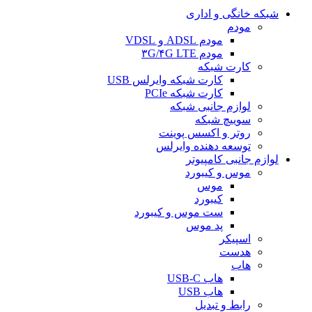
شبکه خانگی و اداری
مودم
مودم ADSL و VDSL
مودم ۳G/۴G LTE
کارت شبکه
کارت شبکه وایرلس USB
کارت شبکه PCIe
لوازم جانبی شبکه
سوییچ شبکه
روتر و اکسس پوینت
توسعه دهنده وایرلس
لوازم جانبی کامپیوتر
موس و کیبورد
موس
کیبورد
ست موس و کیبورد
پد موس
اسپیکر
هدست
هاب
هاب USB-C
هاب USB
رابط و تبدیل