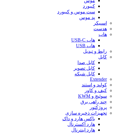
موس
کیبورد
ست موس و کیبورد
پد موس
اسپیکر
هدست
هاب
هاب USB-C
هاب USB
رابط و تبدیل
کابل
کابل صدا
کابل تصویر
کابل شبکه
Extender
کولپد و استند
کیف و کاور
سوئیچ و KWM
چند راهی برق
پروژکتور
تجهیزات ذخیره سازی
باکس هارد و داک
هارد اکسترنال
هارد اینترنال