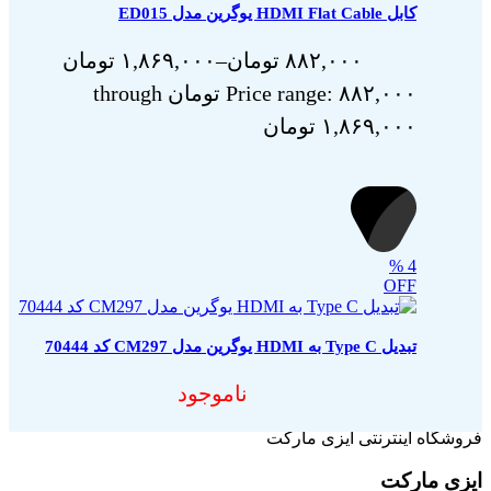
کابل HDMI Flat Cable یوگرین مدل ED015
۸۸۲,۰۰۰
تومان
–
۱,۸۶۹,۰۰۰
تومان
Price range: ۸۸۲,۰۰۰ تومان through
۱,۸۶۹,۰۰۰ تومان
%
4
OFF
تبدیل Type C به HDMI یوگرین مدل CM297 کد 70444
ناموجود
فروشگاه اینترنتی ایزی مارکت
ایزی مارکت