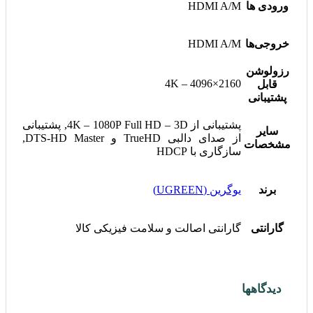
ورودی ها
HDMI A/M
خروجی‌ها
HDMI A/M
رزولوشن
4K – 4096×2160
قابل
پشتیبانی
پشتیبانی از 4K – 1080P Full HD – 3D, پشتیبانی
سایر
از صدای دالبی TrueHD و DTS-HD Master,
مشخصات
سازگاری با HDCP
برند
یوگرین (UGREEN)
گارانتی
گارانتی اصالت و سلامت فیزیکی کالا
دیدگاهها