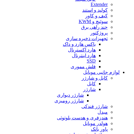
Extender
کولپد و استند
کیف و کاور
سوئیچ و KWM
چند راهی برق
پروژکتور
تجهیزات ذخیره سازی
باکس هارد و داک
هارد اکسترنال
هارد اینترنال
SSD
فلش مموری
لوازم جانبی موبایل
کابل و شارژر
کابل
شارژر
شارژر دیواری
شارژر رومیزی
شارژر فندکی
مبدل
هندزفری و هدست بلوتوثی
هولدر موبایل
پاور بانک