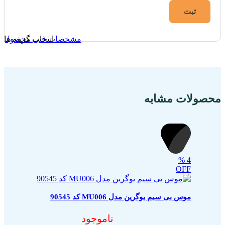
مشخصات فنی محصول
انتخاب گزینه ها
محصولات مشابه
%
4
OFF
موس بی سیم یوگرین مدل MU006 کد 90545
ناموجود