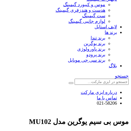
موس و کیبورد گیمینگ
هدست و هندزفری گیمینگ
ست گیمینگ
لوازم جانبی گیمینگ
لایف استایل
برند ها
برند تندا
برند یوگرین
برند پاورولوژی
برند پرودو
برند سی جی موبایل
بلاگ
جستجو
درباره ایزی مارکت
تماس با ما
021-58206
موس بی سیم یوگرین مدل MU102