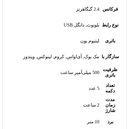
فرکانس
2.4 گیگاهرتز
نوع رابط
بلوتوث, دانگل USB
باتری
لیتیوم یون
سازگار با
مک بوک, آی‌اواس, کروم, لینوکس, ویندوز
ظرفیت
500 میلی‌آمپر ساعت
باتری
تعداد
5 عدد
دکمه
مدت
زمان
2 ساعت
شارژ
برد
10 متر