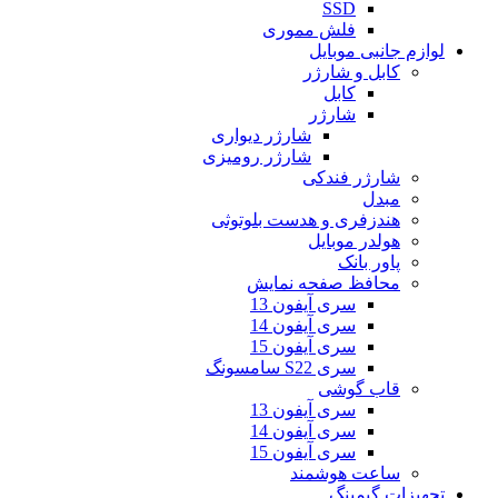
SSD
فلش مموری
لوازم جانبی موبایل
کابل و شارژر
کابل
شارژر
شارژر دیواری
شارژر رومیزی
شارژر فندکی
مبدل
هندزفری و هدست بلوتوثی
هولدر موبایل
پاور بانک
محافظ صفحه نمایش
سری آیفون 13
سری آیفون 14
سری آیفون 15
سری S22 سامسونگ
قاب گوشی
سری آیفون 13
سری آیفون 14
سری آیفون 15
ساعت هوشمند
تجهیزات گیمینگ