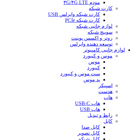
مودم ۳G/۴G LTE
کارت شبکه
کارت شبکه وایرلس USB
کارت شبکه PCIe
لوازم جانبی شبکه
سوییچ شبکه
روتر و اکسس پوینت
توسعه دهنده وایرلس
لوازم جانبی کامپیوتر
موس و کیبورد
موس
کیبورد
ست موس و کیبورد
پد موس
اسپیکر
هدست
هاب
هاب USB-C
هاب USB
رابط و تبدیل
کابل
کابل صدا
کابل تصویر
کابل شبکه