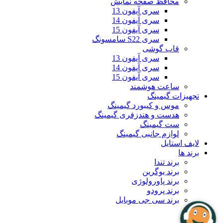
محافظ صفحه نمایش
سری آیفون 13
سری آیفون 14
سری آیفون 15
سری S22 سامسونگ
قاب گوشی
سری آیفون 13
سری آیفون 14
سری آیفون 15
ساعت هوشمند
تجهیزات گیمینگ
موس و کیبورد گیمینگ
هدست و هندزفری گیمینگ
ست گیمینگ
لوازم جانبی گیمینگ
لایف استایل
برند ها
برند تندا
برند یوگرین
برند پاورولوژی
برند پرودو
برند سی جی موبایل
بلاگ