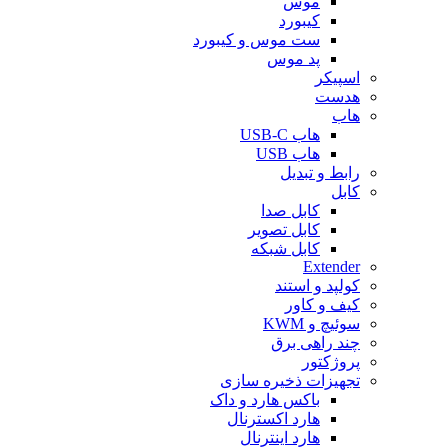
موس
کیبورد
ست موس و کیبورد
پد موس
اسپیکر
هدست
هاب
هاب USB-C
هاب USB
رابط و تبدیل
کابل
کابل صدا
کابل تصویر
کابل شبکه
Extender
کولپد و استند
کیف و کاور
سوئیچ و KWM
چند راهی برق
پروژکتور
تجهیزات ذخیره سازی
باکس هارد و داک
هارد اکسترنال
هارد اینترنال