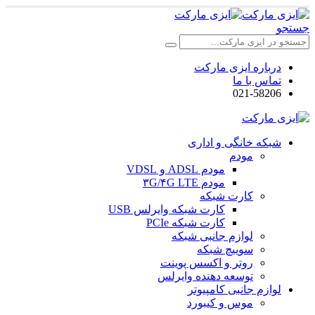
جستجو
درباره ایزی مارکت
تماس با ما
021-58206
شبکه خانگی و اداری
مودم
مودم ADSL و VDSL
مودم ۳G/۴G LTE
کارت شبکه
کارت شبکه وایرلس USB
کارت شبکه PCIe
لوازم جانبی شبکه
سوییچ شبکه
روتر و اکسس پوینت
توسعه دهنده وایرلس
لوازم جانبی کامپیوتر
موس و کیبورد