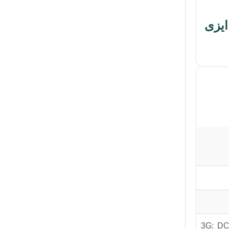
 4G را از سایت ایزی
3G: DC