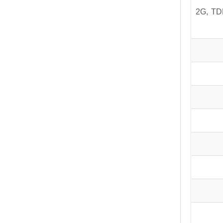
2100/ MHz), EDGE/GPRS/GSM 850/900/1800/1900MHz در حالت 2G, TDD-