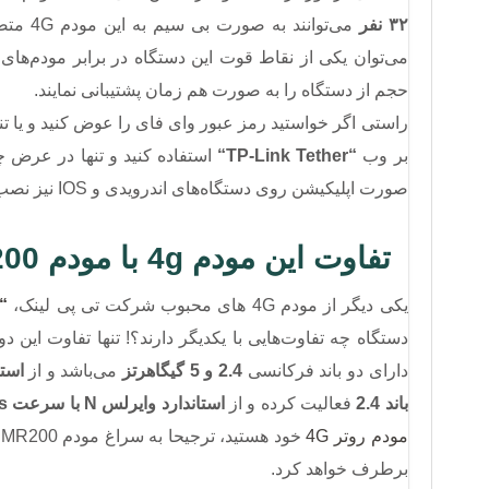
۳۲ نفر
می‌توا
حجم از دستگاه را به صورت هم زمان پشتیبانی نمایند.
بر وب
“TP-Link Tether“
صورت اپلیکیشن روی دستگاه‌های اندرویدی و IOS نیز نصب خواهد شد تا در راحت‌ترین حالت ممکن همه چیز را تحت کنترل بگیرید.
تفاوت این مودم 4g با مودم MR200 تی پی لینک
یکی دیگر از مودم‌ 4G های محبوب شرکت تی پی لینک،
r MR200 “
دستگاه چه تفاوت‌هایی با یکدیگر دارند؟! تنها تفاوت این د
دارای دو باند فرکانسی
2.4 و 5 گیگاهرتز
می‌باشد و از
استاند
باند 2.4
فعالیت کرده و از
استاندارد وایرلس N با سرعت 300Mbps
مودم روتر 4G
برطرف خواهد کرد.