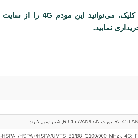
هم اکنون به راحتی و تنها با چند کلیک، می‌توانید این مودم
-HSPA+/HSPA+/HSPA/UMTS B1/B8 (2100/900 MHz), 4G: F