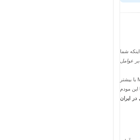
اینکه شما
یک نکته دیگر را هم بد نیست بدانید، تی پی لینک در سایت خود و در صفحه محصول این مودم 4G ، اعلام کرده است که MR6400 با بیشتر
 این مودم
 در ایران