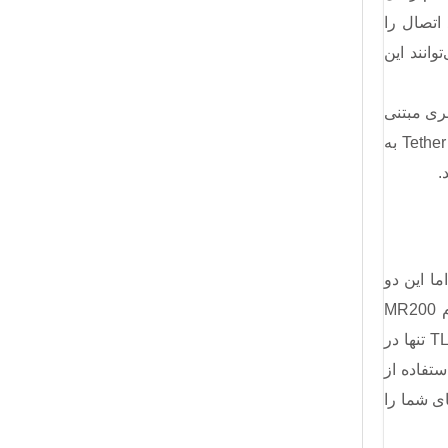
عداد اتصال را
م‌های ADSL موجود در بازار نمی‌توانند این
وانید از رابط کاربری مبتنی
استفاده کنید و تنها در عرض چند دقیقه تنظیمات اینترنت و یا شبکه بی سیم را انجام دهید. همچنین Tether به
ا این دو
می‌باشد. مودم MR200
ستفاده از
 از این قابلیت‌ها ندارید، MR6400 کاملا نیازهای شما را