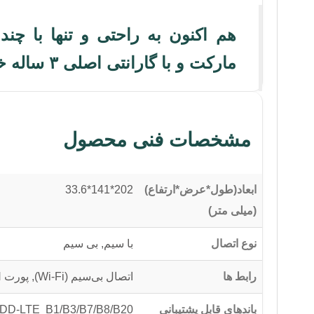
مارکت و با گارانتی اصلی ۳ ساله خریداری نمایید.
مشخصات فنی محصول
ابعاد(طول*عرض*ارتفاع)
202*141*33.6
(میلی متر)
نوع اتصال
با سیم, بی سیم
رابط ها
اتصال بی‌سیم (Wi-Fi), پورت RJ-45 LAN, پورت RJ-45 WAN/LAN, شیار سیم کارت
باندهای قابل پشتیبانی
DD-LTE B1/B3/B7/B8/B20