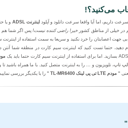
سرعت داریم، اما آیا واقعا سرعت دانلود و آپلود
اینترنت ADSL
و یا ح
یم در خیلی از مناطق کشور
خیر! راضی کننده نیست!
پس اگر شما هم 
 بی جهت اعصابتان را خرد نکنید و سریعا به سمت استفاده از اینترنت
ه قبل از اینکه جابجایی بین ADSL و 4G را انجام دهید، حتما تست کنید که اینترنت سیم کارت در منطقه شما
مودم
لپ تاپ
، تلویزیون و … را به اینترنت متصل کنید. با ما همراه باشید تا 
نی
“ مودم LTE تی پی لینک TL-MR6400 “
را با یکدیگر بررسی نماییم