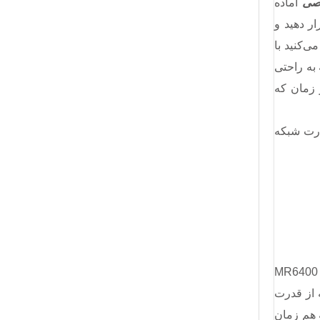
اصی
آماده
، داخل MR6400 قرار دهید و
ی‌کنید با
به راحتی
ی مودم 4G شما تنظیم شده و هر زمان که
یی مانند کامپیوتر شخصیتان (PC) که کارت شبکه
؛ بنابراین دو آنتنی که روی MR6400
 از قدرت