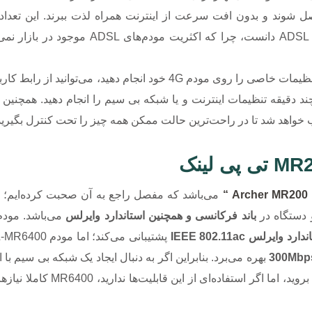
نند به صورت بی سیم به این مودم 4G متصل شوند و بدون افت سرعت از اینترنت همراه لذت ببرند. این ت
می‌توان یکی از نقاط قوت این دستگاه در برابر مودم‌های ADSL دانست، چرا که اکثریت مود
راستی اگر خواستید رمز عبور وای فای را عوض کنید و یا تنظیمات خاصی را روی مودم 4G خود انجام دهید، می‌ت
“ Arche
می‌باشد که مفصل راجع به آن صحبت کرده‌ایم؛ ام
و دستگاه در
باند فرکانسی و همچنین استاندارد وایرلس
ارد وایرلس IEEE 802.11ac
پشتیبانی می‌کند؛ اما مودم TL-MR6400 تنها در
بهره می‌برد. بنابراین اگر به دنبال ایجاد یک شبکه بی سیم با ا
خود هستید، ترجیحا به سراغ مودم MR200 بروید، اما اگر استفاده‌ای