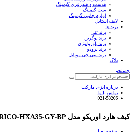
هدست و هندزفری گیمینگ
ست گیمینگ
لوازم جانبی گیمینگ
لایف استایل
برند ها
برند تندا
برند یوگرین
برند پاورولوژی
برند پرودو
برند سی جی موبایل
بلاگ
جستجو
درباره ایزی مارکت
تماس با ما
021-58206
کیف هارد اوریکو مدل ORICO-HXA35-GY-BP
صفحه اصلی