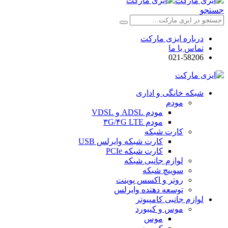
جستجو
درباره ایزی مارکت
تماس با ما
021-58206
شبکه خانگی و اداری
مودم
مودم ADSL و VDSL
مودم ۳G/۴G LTE
کارت شبکه
کارت شبکه وایرلس USB
کارت شبکه PCIe
لوازم جانبی شبکه
سوییچ شبکه
روتر و اکسس پوینت
توسعه دهنده وایرلس
لوازم جانبی کامپیوتر
موس و کیبورد
موس