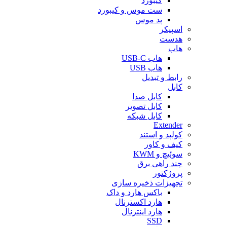
کیبورد
ست موس و کیبورد
پد موس
اسپیکر
هدست
هاب
هاب USB-C
هاب USB
رابط و تبدیل
کابل
کابل صدا
کابل تصویر
کابل شبکه
Extender
کولپد و استند
کیف و کاور
سوئیچ و KWM
چند راهی برق
پروژکتور
تجهیزات ذخیره سازی
باکس هارد و داک
هارد اکسترنال
هارد اینترنال
SSD