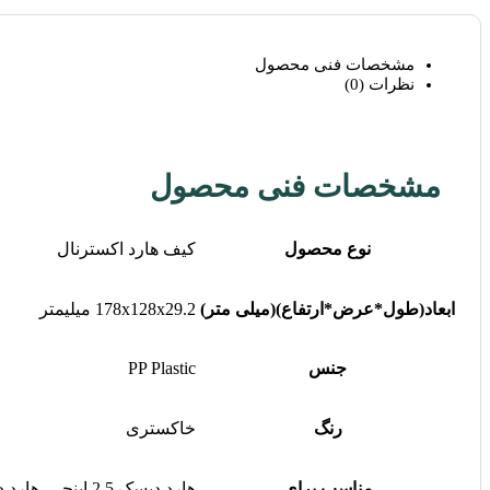
مشخصات فنی محصول
نظرات (0)
مشخصات فنی محصول
نوع محصول
کیف هارد اکسترنال
ابعاد(طول*عرض*ارتفاع)(میلی متر)
178x128x29.2 میلیمتر
جنس
PP Plastic
رنگ
خاکستری
مناسب برای
هارد دیسک 2.5 اینچی, هارد دیسک 3.5 اینچ