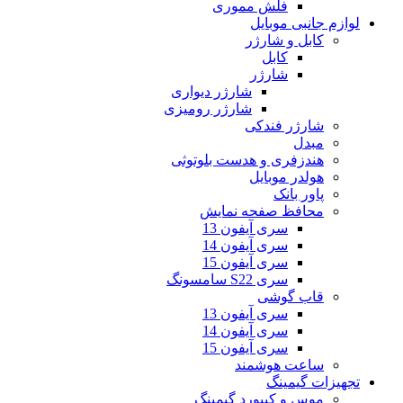
فلش مموری
لوازم جانبی موبایل
کابل و شارژر
کابل
شارژر
شارژر دیواری
شارژر رومیزی
شارژر فندکی
مبدل
هندزفری و هدست بلوتوثی
هولدر موبایل
پاور بانک
محافظ صفحه نمایش
سری آیفون 13
سری آیفون 14
سری آیفون 15
سری S22 سامسونگ
قاب گوشی
سری آیفون 13
سری آیفون 14
سری آیفون 15
ساعت هوشمند
تجهیزات گیمینگ
موس و کیبورد گیمینگ