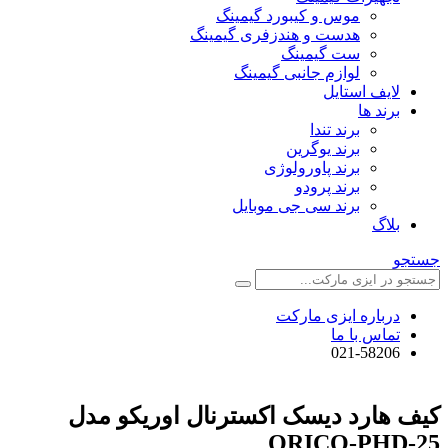
موس و کیبورد گیمینگ
هدست و هندزفری گیمینگ
ست گیمینگ
لوازم جانبی گیمینگ
لایف استایل
برند ها
برند تندا
برند یوگرین
برند پاورولوژی
برند پرودو
برند سی جی موبایل
بلاگ
جستجو
درباره ایزی مارکت
تماس با ما
021-58206
کیف هارد دیسک اکسترنال اوریکو مدل
ORICO-PHD-25