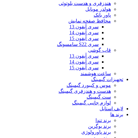
هندزفری و هدست بلوتوثی
هولدر موبایل
پاور بانک
محافظ صفحه نمایش
سری آیفون 13
سری آیفون 14
سری آیفون 15
سری S22 سامسونگ
قاب گوشی
سری آیفون 13
سری آیفون 14
سری آیفون 15
ساعت هوشمند
تجهیزات گیمینگ
موس و کیبورد گیمینگ
هدست و هندزفری گیمینگ
ست گیمینگ
لوازم جانبی گیمینگ
لایف استایل
برند ها
برند تندا
برند یوگرین
برند پاورولوژی
برند پرودو