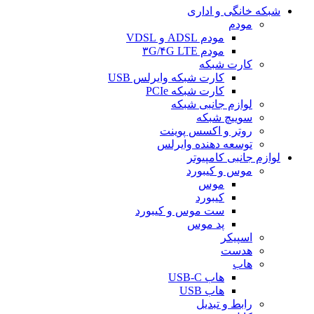
شبکه خانگی و اداری
مودم
مودم ADSL و VDSL
مودم ۳G/۴G LTE
کارت شبکه
کارت شبکه وایرلس USB
کارت شبکه PCIe
لوازم جانبی شبکه
سوییچ شبکه
روتر و اکسس پوینت
توسعه دهنده وایرلس
لوازم جانبی کامپیوتر
موس و کیبورد
موس
کیبورد
ست موس و کیبورد
پد موس
اسپیکر
هدست
هاب
هاب USB-C
هاب USB
رابط و تبدیل