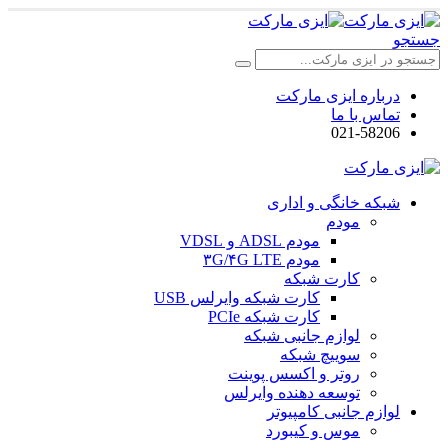
جستجو
درباره ایزی مارکت
تماس با ما
021-58206
شبکه خانگی و اداری
مودم
مودم ADSL و VDSL
مودم ۳G/۴G LTE
کارت شبکه
کارت شبکه وایرلس USB
کارت شبکه PCIe
لوازم جانبی شبکه
سوییچ شبکه
روتر و اکسس پوینت
توسعه دهنده وایرلس
لوازم جانبی کامپیوتر
موس و کیبورد