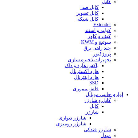
کابل
کابل صدا
کابل تصویر
کابل شبکه
Extender
کولپد و استند
کیف و کاور
سوئیچ و KWM
چند راهی برق
پروژکتور
تجهیزات ذخیره سازی
باکس هارد و داک
هارد اکسترنال
هارد اینترنال
SSD
فلش مموری
لوازم جانبی موبایل
کابل و شارژر
کابل
شارژر
شارژر دیواری
شارژر رومیزی
شارژر فندکی
مبدل