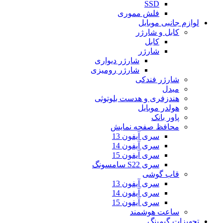
SSD
فلش مموری
لوازم جانبی موبایل
کابل و شارژر
کابل
شارژر
شارژر دیواری
شارژر رومیزی
شارژر فندکی
مبدل
هندزفری و هدست بلوتوثی
هولدر موبایل
پاور بانک
محافظ صفحه نمایش
سری آیفون 13
سری آیفون 14
سری آیفون 15
سری S22 سامسونگ
قاب گوشی
سری آیفون 13
سری آیفون 14
سری آیفون 15
ساعت هوشمند
تجهیزات گیمینگ