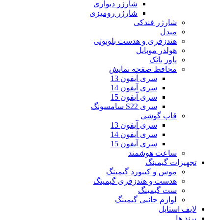
شارژر دیواری
شارژر رومیزی
شارژر فندکی
مبدل
هندزفری و هدست بلوتوثی
هولدر موبایل
پاور بانک
محافظ صفحه نمایش
سری آیفون 13
سری آیفون 14
سری آیفون 15
سری S22 سامسونگ
قاب گوشی
سری آیفون 13
سری آیفون 14
سری آیفون 15
ساعت هوشمند
تجهیزات گیمینگ
موس و کیبورد گیمینگ
هدست و هندزفری گیمینگ
ست گیمینگ
لوازم جانبی گیمینگ
لایف استایل
برند ها