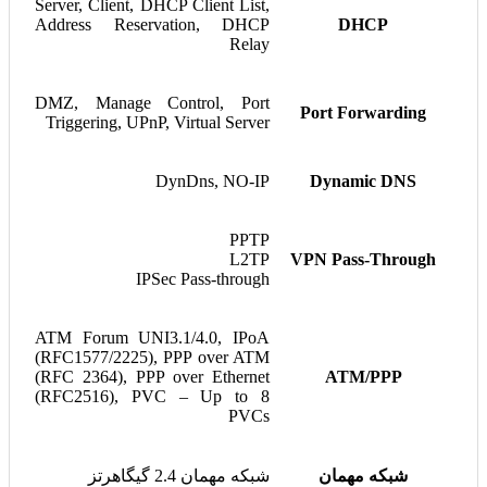
Server, Client, DHCP Client List,
Address Reservation, DHCP
DHCP
Relay
DMZ, Manage Control, Port
Port Forwarding
Triggering, UPnP, Virtual Server
DynDns, NO-IP
Dynamic DNS
PPTP
L2TP
VPN Pass-Through
IPSec Pass-through
ATM Forum UNI3.1/4.0, IPoA
(RFC1577/2225), PPP over ATM
(RFC 2364), PPP over Ethernet
ATM/PPP
(RFC2516), PVC – Up to 8
PVCs
شبکه مهمان
شبکه مهمان 2.4 گیگاهرتز