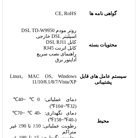
گواهی نامه ها
CE, RoHS
روتر مودم DSL TD-W9950
اسپلیتر DSL خارجی
کابل DSL RJ11
محتویات بسته
کابل اترنت RJ45
راهنمای نصب سریع
آداپتور برق
سیستم عامل های قابل
Linux, MAC OS, Windows
11/10/8.1/8/7/Vista/XP
پشتیبانی
دمای عملیاتی: 0℃~40℃
(32℉~104℉)
دمای نگهداری: -40℃~70℃
(-40℉~158℉)
محیط
رطوبت عملیاتی: 10٪ تا 90٪ غیر
متراکم
رطوبت نگهداری: 5٪ تا 90٪ غیر