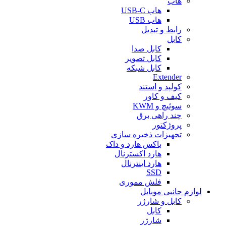
هاب
هاب USB-C
هاب USB
رابط و تبدیل
کابل
کابل صدا
کابل تصویر
کابل شبکه
Extender
کولپد و استند
کیف و کاور
سوئیچ و KWM
چند راهی برق
پروژکتور
تجهیزات ذخیره سازی
باکس هارد و داک
هارد اکسترنال
هارد اینترنال
SSD
فلش مموری
لوازم جانبی موبایل
کابل و شارژر
کابل
شارژر