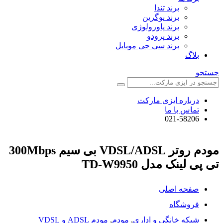
برند تندا
برند یوگرین
برند پاورولوژی
برند پرودو
برند سی جی موبایل
بلاگ
جستجو
درباره ایزی مارکت
تماس با ما
021-58206
مودم روتر VDSL/ADSL بی سیم 300Mbps
تی پی لینک مدل TD-W9950
صفحه اصلی
فروشگاه
شبکه خانگی و اداری
,
مودم
,
مودم ADSL و VDSL