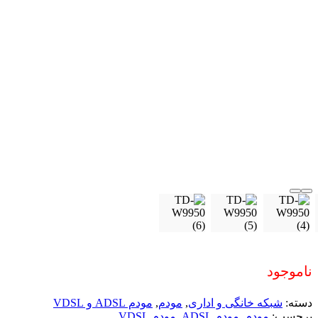
ناموجود
دسته:
شبکه خانگی و اداری
,
مودم
,
مودم ADSL و VDSL
برچسب:
مودم
,
مودم ADSL
,
مودم VDSL