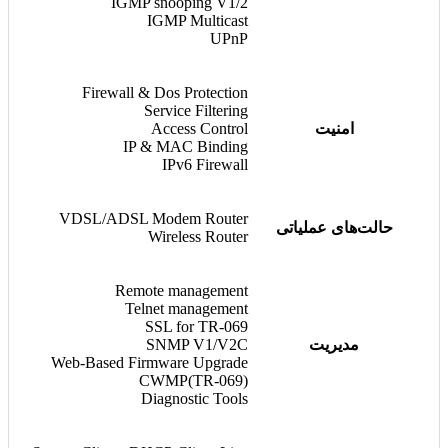
IGMP snooping V1/2
IGMP Multicast
UPnP
Firewall & Dos Protection
Service Filtering
امنیت
Access Control
IP & MAC Binding
IPv6 Firewall
VDSL/ADSL Modem Router
حالت‌های عملیاتی
Wireless Router
Remote management
Telnet management
SSL for TR-069
مدیریت
SNMP V1/V2C
Web-Based Firmware Upgrade
CWMP(TR-069)
Diagnostic Tools