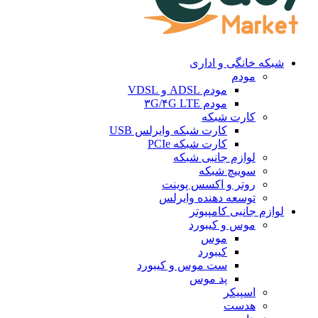
شبکه خانگی و اداری
مودم
مودم ADSL و VDSL
مودم ۳G/۴G LTE
کارت شبکه
کارت شبکه وایرلس USB
کارت شبکه PCIe
لوازم جانبی شبکه
سوییچ شبکه
روتر و اکسس پوینت
توسعه دهنده وایرلس
لوازم جانبی کامپیوتر
موس و کیبورد
موس
کیبورد
ست موس و کیبورد
پد موس
اسپیکر
هدست