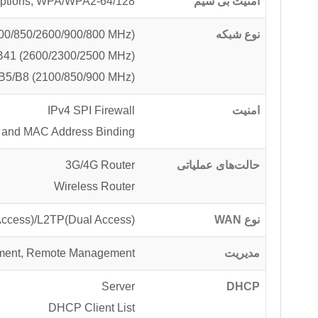
امنیت بی سیم
64/128-bit wep, WPA-PSK/WPA2-PSK encryptions, WPA/WPA2
نوع شبکه
00/850/2600/900/800 MHz)
41 (2600/2300/2500 MHz)
5/B8 (2100/850/900 MHz)
امنیت
IPv4 SPI Firewall
 and MAC Address Binding
حالت‌های عملیاتی
3G/4G Router
Wireless Router
نوع WAN
ccess)/L2TP(Dual Access)
مدیریت
ment, Remote Management
Server
DHCP
DHCP Client List