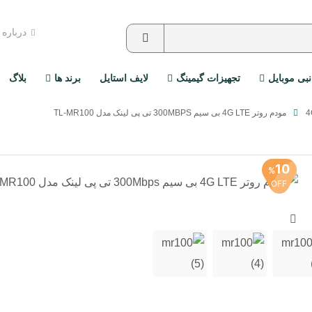
درباره
نبی موبایل
تجهیزات گیمینگ
لایف استایل
برند ها
بلاگ
مودم روتر 4G LTE بی سیم 300MBPS تی پی لینک مدل TL-MR100
10
%
OFF