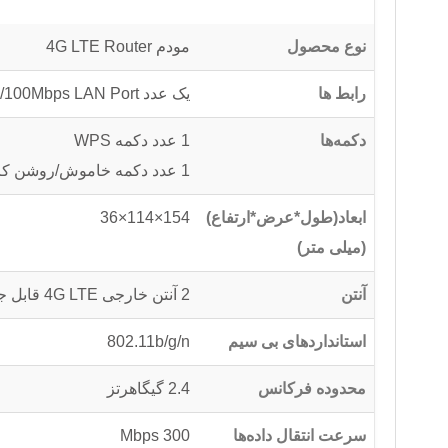
نوع محصول
مودم 4G LTE Router
رابط ها
یک عدد 10/100Mbps LAN Port, یک عدد 10/100Mbps LAN/WAN Port, یک عدد Nano SIM Card Slot
دکمه‌ها
1 عدد دکمه WPS
1 عدد دکمه خاموش/روشن کردن دستگاه
ابعاد(طول*عرض*ارتفاع)
154×114×36
(میلی متر)
آنتن
2 آنتن خارجی 4G LTE قابل جدا شدن
استانداردهای بی سیم
802.11b/g/n
محدوده فرکانس
2.4 گیگاهرتز
سرعت انتقال داده‌ها
300 Mbps