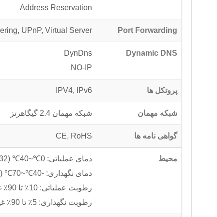
Address Reservation
ering, UPnP, Virtual Server
Port Forwarding
DynDns
Dynamic DNS
NO-IP
پروتکل ها
IPV4, IPv6
شبکه مهمان
شبکه مهمان 2.4 گیگاهرتز
گواهی نامه ها
CE, RoHS
محیط
دمای عملیاتی: 0℃~40℃ (32℉~104℉)
دمای نگهداری: -40℃~70℃ (-40℉~158℉)
رطوبت عملیاتی: 10٪ تا 90٪ غیر متراکم
رطوبت نگهداری: 5٪ تا 90٪ غیر متراکم