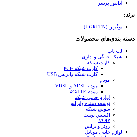
آداپتور پرینتر
برند:
یوگرین (UGREEN)
دسته بندی‌های محصولات
لپ تاپ
شبکه خانگی و اداری
کارت شبکه
کارت شبکه PCIe
کارت شبکه وایرلس USB
مودم
مودم ADSL و VDSL
مودم 4G/LTE
لوازم جانبی شبکه
توسعه دهنده وایرلس
سوییچ شبکه
اکسس پوینت
VOIP
روتر وایرلس
لوازم جانبی موبایل