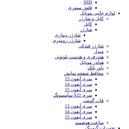
SSD
فلش مموری
لوازم جانبی موبایل
کابل و شارژر
کابل
شارژر
شارژر دیواری
شارژر رومیزی
شارژر فندکی
مبدل
هندزفری و هدست بلوتوثی
هولدر موبایل
پاور بانک
محافظ صفحه نمایش
سری آیفون 13
سری آیفون 14
سری آیفون 15
سری S22 سامسونگ
قاب گوشی
سری آیفون 13
سری آیفون 14
سری آیفون 15
ساعت هوشمند
تجهیزات گیمینگ