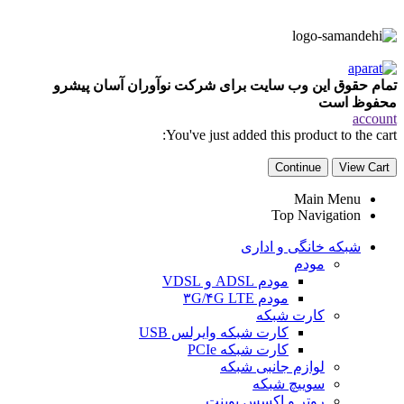
تمام حقوق این وب سایت برای شرکت نوآوران آسان پیشرو
محفوظ است
account
You've just added this product to the cart:
Continue
View Cart
Main Menu
Top Navigation
شبکه خانگی و اداری
مودم
مودم ADSL و VDSL
مودم ۳G/۴G LTE
کارت شبکه
کارت شبکه وایرلس USB
کارت شبکه PCIe
لوازم جانبی شبکه
سوییچ شبکه
روتر و اکسس پوینت