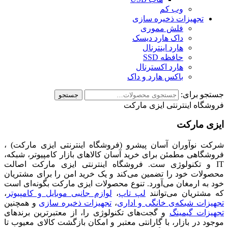
وب کم
تجهیزات ذخیره سازی
فلش مموری
داک هارد دیسک
هارد اینترنال
حافظه SSD
هارد اکسترنال
باکس هارد و داک
جستجو برای:
جستجو
فروشگاه اینترنتی ایزی مارکت
ایزی مارکت
شرکت نوآوران آسان پیشرو (فروشگاه اینترنتی ایزی مارکت) ،
فروشگاهی مطمئن برای خرید آسان کالاهای بازار کامپیوتر، شبکه،
IT و تکنولوژی ست. فروشگاه اینترنتی ایزی مارکت اصالت
محصولات خود را تضمین می‌کند و یک خرید امن را برای مشتریان
خود به ارمغان می‌آورد. تنوع محصولات ایزی مارکت بگونه‌ای است
که مشتریان می‌توانند
لپ تاپ
،
لوازم جانبی موبایل و کامپیوتر
،
تجهیزات شبکه‌ی خانگی و اداری
،
تجهیزات ذخیره سازی
و همچنین
تجهیزات گیمینگ
و گجت‌های تکنولوژی را، از معتبرترین برندهای
موجود در بازار، با گارانتی معتبر و امکان بازگشت کالای معیوب تا