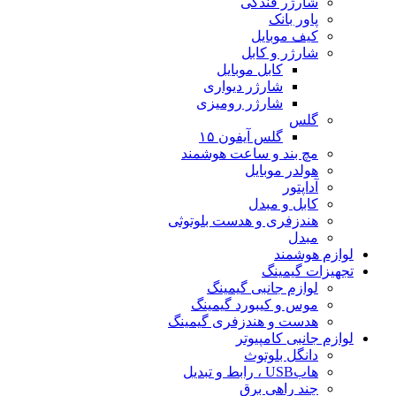
شارژر فندکی
پاور بانک
کیف موبایل
شارژر و کابل
کابل موبایل
شارژر دیواری
شارژر رومیزی
گلس
گلس آیفون ۱۵
مچ بند و ساعت هوشمند
هولدر موبایل
آداپتور
کابل و مبدل
هندزفری و هدست بلوتوثی
مبدل
لوازم هوشمند
تجهیزات گیمینگ
لوازم جانبی گیمینگ
موس و کیبورد گیمینگ
هدست و هندزفری گیمینگ
لوازم جانبی کامپیوتر
دانگل بلوتوث
هابUSB ، رابط و تبدیل
چند راهی برق