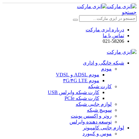
جستجو
درباره ایزی مارکت
تماس با ما
021-58206
شبکه خانگی و اداری
مودم
مودم ADSL و VDSL
مودم ۳G/۴G LTE
کارت شبکه
کارت شبکه وایرلس USB
کارت شبکه PCIe
لوازم جانبی شبکه
سوییچ شبکه
روتر و اکسس پوینت
توسعه دهنده وایرلس
لوازم جانبی کامپیوتر
موس و کیبورد