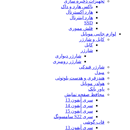
تجهیزات ذخیره سازی
باکس هارد و داک
هارد اکسترنال
هارد اینترنال
SSD
فلش مموری
لوازم جانبی موبایل
کابل و شارژر
کابل
شارژر
شارژر دیواری
شارژر رومیزی
شارژر فندکی
مبدل
هندزفری و هدست بلوتوثی
هولدر موبایل
پاور بانک
محافظ صفحه نمایش
سری آیفون 13
سری آیفون 14
سری آیفون 15
سری S22 سامسونگ
قاب گوشی
سری آیفون 13