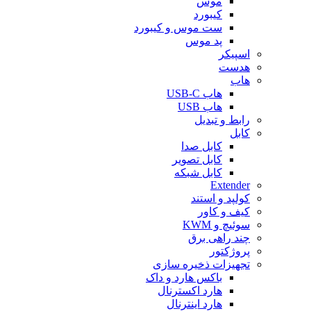
موس
کیبورد
ست موس و کیبورد
پد موس
اسپیکر
هدست
هاب
هاب USB-C
هاب USB
رابط و تبدیل
کابل
کابل صدا
کابل تصویر
کابل شبکه
Extender
کولپد و استند
کیف و کاور
سوئیچ و KWM
چند راهی برق
پروژکتور
تجهیزات ذخیره سازی
باکس هارد و داک
هارد اکسترنال
هارد اینترنال