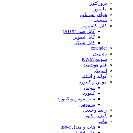
پروژکتور
مانیتور
هولدر لپ تاپ
هدست
کابل کامپیوتر
کابل صدا (AUX)
کابل تصویر
کابل شبکه
extender
رم ریدر
سوئیچ KWM
قلم هوشمند
اسپیکر
کولپد و استند
موس و کیبورد
موس
کیبورد
ست موس و کیبورد
پد موس
رابط و تبدیل
کیف و کاور
هاب
هاب و مبدل usb-c
هاب USB