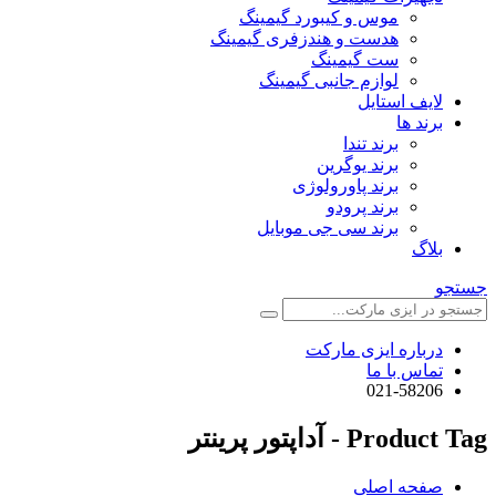
موس و کیبورد گیمینگ
هدست و هندزفری گیمینگ
ست گیمینگ
لوازم جانبی گیمینگ
لایف استایل
برند ها
برند تندا
برند یوگرین
برند پاورولوژی
برند پرودو
برند سی جی موبایل
بلاگ
جستجو
درباره ایزی مارکت
تماس با ما
021-58206
Product Tag - آداپتور پرینتر
صفحه اصلی