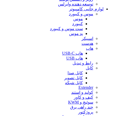
توسعه دهنده وایرلس
لوازم جانبی کامپیوتر
موس و کیبورد
موس
کیبورد
ست موس و کیبورد
پد موس
اسپیکر
هدست
هاب
هاب USB-C
هاب USB
رابط و تبدیل
کابل
کابل صدا
کابل تصویر
کابل شبکه
Extender
کولپد و استند
کیف و کاور
سوئیچ و KWM
چند راهی برق
پروژکتور