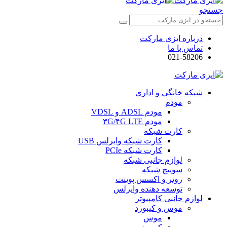
جستجو
درباره ایزی مارکت
تماس با ما
021-58206
شبکه خانگی و اداری
مودم
مودم ADSL و VDSL
مودم ۳G/۴G LTE
کارت شبکه
کارت شبکه وایرلس USB
کارت شبکه PCIe
لوازم جانبی شبکه
سوییچ شبکه
روتر و اکسس پوینت
توسعه دهنده وایرلس
لوازم جانبی کامپیوتر
موس و کیبورد
موس