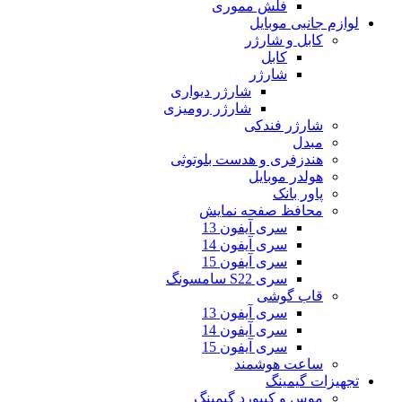
فلش مموری
لوازم جانبی موبایل
کابل و شارژر
کابل
شارژر
شارژر دیواری
شارژر رومیزی
شارژر فندکی
مبدل
هندزفری و هدست بلوتوثی
هولدر موبایل
پاور بانک
محافظ صفحه نمایش
سری آیفون 13
سری آیفون 14
سری آیفون 15
سری S22 سامسونگ
قاب گوشی
سری آیفون 13
سری آیفون 14
سری آیفون 15
ساعت هوشمند
تجهیزات گیمینگ
موس و کیبورد گیمینگ