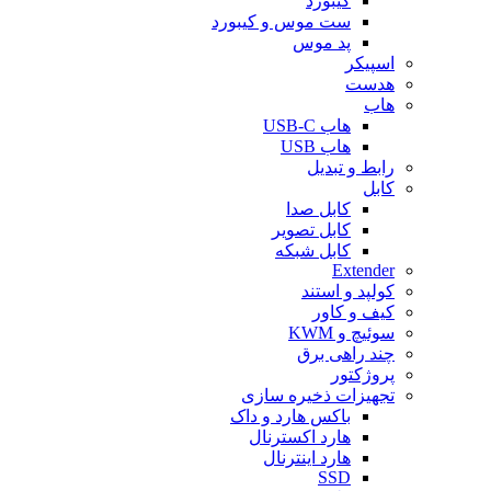
کیبورد
ست موس و کیبورد
پد موس
اسپیکر
هدست
هاب
هاب USB-C
هاب USB
رابط و تبدیل
کابل
کابل صدا
کابل تصویر
کابل شبکه
Extender
کولپد و استند
کیف و کاور
سوئیچ و KWM
چند راهی برق
پروژکتور
تجهیزات ذخیره سازی
باکس هارد و داک
هارد اکسترنال
هارد اینترنال
SSD