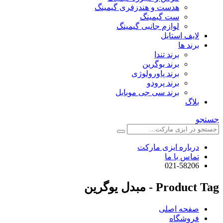
هدست و هندزفری گیمینگ
ست گیمینگ
لوازم جانبی گیمینگ
لایف استایل
برند ها
برند تندا
برند یوگرین
برند پاورولوژی
برند پرودو
برند سی جی موبایل
بلاگ
جستجو
درباره ایزی مارکت
تماس با ما
021-58206
Product Tag - مبدل یوگرین
صفحه اصلی
فروشگاه