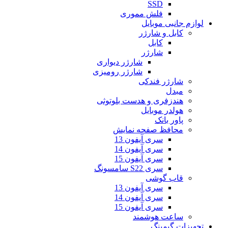
SSD
فلش مموری
لوازم جانبی موبایل
کابل و شارژر
کابل
شارژر
شارژر دیواری
شارژر رومیزی
شارژر فندکی
مبدل
هندزفری و هدست بلوتوثی
هولدر موبایل
پاور بانک
محافظ صفحه نمایش
سری آیفون 13
سری آیفون 14
سری آیفون 15
سری S22 سامسونگ
قاب گوشی
سری آیفون 13
سری آیفون 14
سری آیفون 15
ساعت هوشمند
تجهیزات گیمینگ