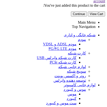
account
You've just added this product to the cart:
Continue
View Cart
Main Menu
Top Navigation
شبکه خانگی و اداری
مودم
مودم ADSL و VDSL
مودم ۳G/۴G LTE
کارت شبکه
کارت شبکه وایرلس USB
کارت شبکه PCIe
لوازم جانبی شبکه
سوییچ شبکه
روتر و اکسس پوینت
توسعه دهنده وایرلس
لوازم جانبی کامپیوتر
موس و کیبورد
موس
کیبورد
ست موس و کیبورد