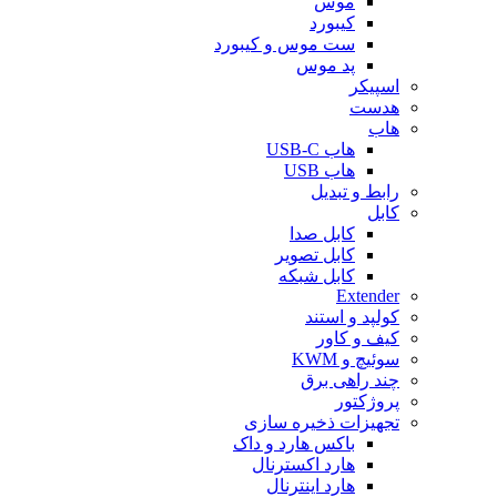
موس
کیبورد
ست موس و کیبورد
پد موس
اسپیکر
هدست
هاب
هاب USB-C
هاب USB
رابط و تبدیل
کابل
کابل صدا
کابل تصویر
کابل شبکه
Extender
کولپد و استند
کیف و کاور
سوئیچ و KWM
چند راهی برق
پروژکتور
تجهیزات ذخیره سازی
باکس هارد و داک
هارد اکسترنال
هارد اینترنال