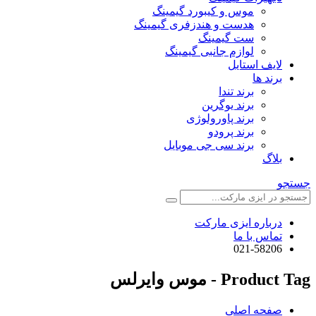
موس و کیبورد گیمینگ
هدست و هندزفری گیمینگ
ست گیمینگ
لوازم جانبی گیمینگ
لایف استایل
برند ها
برند تندا
برند یوگرین
برند پاورولوژی
برند پرودو
برند سی جی موبایل
بلاگ
جستجو
درباره ایزی مارکت
تماس با ما
021-58206
Product Tag - موس وایرلس
صفحه اصلی