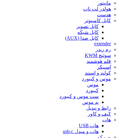
مانیتور
هولدر لپ تاپ
هدست
کابل کامپیوتر
کابل تصویر
کابل شبکه
کابل صدا (AUX)
extender
رم ریدر
سوئیچ KWM
قلم هوشمند
اسپیکر
کولپد و استند
موس و کیبورد
موس
کیبورد
ست موس و کیبورد
پد موس
رابط و تبدیل
کیف و کاور
هاب
هاب USB
هاب و مبدل usb-c
وب کم