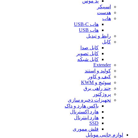
پد موس
اسپیکر
هدست
هاب
هاب USB-C
هاب USB
رابط و تبدیل
کابل
کابل صدا
کابل تصویر
کابل شبکه
Extender
کولپد و استند
کیف و کاور
سوئیچ و KWM
چند راهی برق
پروژکتور
تجهیزات ذخیره سازی
باکس هارد و داک
هارد اکسترنال
هارد اینترنال
SSD
فلش مموری
لوازم جانبی موبایل