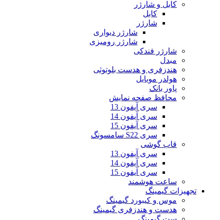
کابل و شارژر
کابل
شارژر
شارژر دیواری
شارژر رومیزی
شارژر فندکی
مبدل
هندزفری و هدست بلوتوثی
هولدر موبایل
پاور بانک
محافظ صفحه نمایش
سری آیفون 13
سری آیفون 14
سری آیفون 15
سری S22 سامسونگ
قاب گوشی
سری آیفون 13
سری آیفون 14
سری آیفون 15
ساعت هوشمند
تجهیزات گیمینگ
موس و کیبورد گیمینگ
هدست و هندزفری گیمینگ
ست گیمینگ