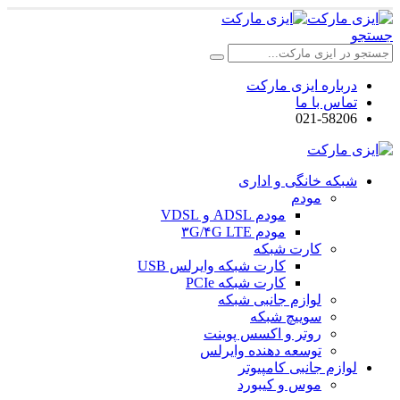
جستجو
درباره ایزی مارکت
تماس با ما
021-58206
شبکه خانگی و اداری
مودم
مودم ADSL و VDSL
مودم ۳G/۴G LTE
کارت شبکه
کارت شبکه وایرلس USB
کارت شبکه PCIe
لوازم جانبی شبکه
سوییچ شبکه
روتر و اکسس پوینت
توسعه دهنده وایرلس
لوازم جانبی کامپیوتر
موس و کیبورد