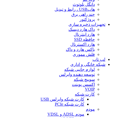
دانگل بلوتوث
هابUSB ، رابط و تبدیل
چند راهی برق
پروژکتور
تجهیزات ذخیره سازی
داک هارد دیسک
هارد اینترنال
حافظه SSD
هارد اکسترنال
باکس هارد و داک
فلش مموری
لپ تاپ
شبکه خانگی و اداری
لوازم جانبی شبکه
توسعه دهنده وایرلس
سوییچ شبکه
اکسس پوینت
VOIP
کارت شبکه
کارت شبکه وایرلس USB
کارت شبکه PCIe
مودم
مودم ADSL و VDSL