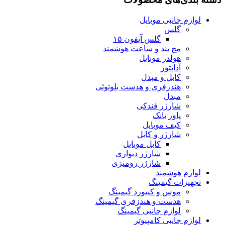
لوازم جانبی موبایل
گلس
گلس آیفون ۱۵
مچ بند و ساعت هوشمند
هولدر موبایل
آداپتور
کابل و مبدل
هندزفری و هدست بلوتوثی
مبدل
شارژر فندکی
پاور بانک
کیف موبایل
شارژر و کابل
کابل موبایل
شارژر دیواری
شارژر رومیزی
لوازم هوشمند
تجهیزات گیمینگ
موس و کیبورد گیمینگ
هدست و هندزفری گیمینگ
لوازم جانبی گیمینگ
لوازم جانبی کامپیوتر