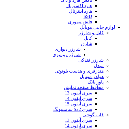
باکس هارد و داک
هارد اکسترنال
هارد اینترنال
SSD
فلش مموری
لوازم جانبی موبایل
کابل و شارژر
کابل
شارژر
شارژر دیواری
شارژر رومیزی
شارژر فندکی
مبدل
هندزفری و هدست بلوتوثی
هولدر موبایل
پاور بانک
محافظ صفحه نمایش
سری آیفون 13
سری آیفون 14
سری آیفون 15
سری S22 سامسونگ
قاب گوشی
سری آیفون 13
سری آیفون 14