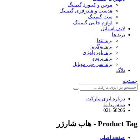
موس و کیبورد گیمینگ
هدست و هندزفری گیمینگ
ست گیمینگ
لوازم جانبی گیمینگ
لایف استایل
برند ها
برند تندا
برند یوگرین
برند پاورولوژی
برند پرودو
برند سی جی موبایل
بلاگ
جستجو
درباره ایزی مارکت
تماس با ما
021-58206
Product Tag - هاب شارژر
صفحه اصلی