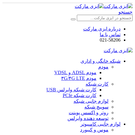
جستجو
درباره ایزی مارکت
تماس با ما
021-58206
شبکه خانگی و اداری
مودم
مودم ADSL و VDSL
مودم ۳G/۴G LTE
کارت شبکه
کارت شبکه وایرلس USB
کارت شبکه PCIe
لوازم جانبی شبکه
سوییچ شبکه
روتر و اکسس پوینت
توسعه دهنده وایرلس
لوازم جانبی کامپیوتر
موس و کیبورد