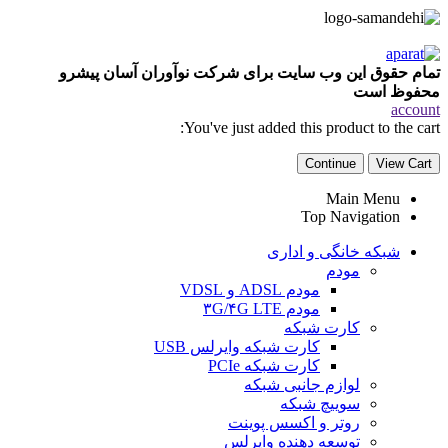
تمام حقوق این وب سایت برای شرکت نوآوران آسان پیشرو
محفوظ است
account
You've just added this product to the cart:
Continue
View Cart
Main Menu
Top Navigation
شبکه خانگی و اداری
مودم
مودم ADSL و VDSL
مودم ۳G/۴G LTE
کارت شبکه
کارت شبکه وایرلس USB
کارت شبکه PCIe
لوازم جانبی شبکه
سوییچ شبکه
روتر و اکسس پوینت
توسعه دهنده وایرلس