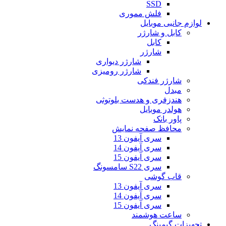
SSD
فلش مموری
لوازم جانبی موبایل
کابل و شارژر
کابل
شارژر
شارژر دیواری
شارژر رومیزی
شارژر فندکی
مبدل
هندزفری و هدست بلوتوثی
هولدر موبایل
پاور بانک
محافظ صفحه نمایش
سری آیفون 13
سری آیفون 14
سری آیفون 15
سری S22 سامسونگ
قاب گوشی
سری آیفون 13
سری آیفون 14
سری آیفون 15
ساعت هوشمند
تجهیزات گیمینگ