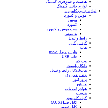
هدست و هندزفری گیمینگ
لوازم جانبی گیمینگ
لوازم جانبی کامپیوتر
موس و کیبورد
موس
کیبورد
ست موس و کیبورد
پد موس
رابط و تبدیل
کیف و کاور
هاب
هاب و مبدل usb-c
هاب USB
وب کم
دانگل بلوتوث
هابUSB ، رابط و تبدیل
چند راهی برق
پروژکتور
مانیتور
هولدر لپ تاپ
هدست
کابل کامپیوتر
کابل صدا (AUX)
کابل تصویر