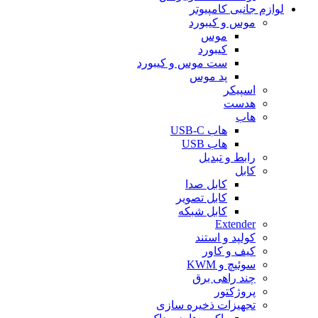
لوازم جانبی کامپیوتر
موس و کیبورد
موس
کیبورد
ست موس و کیبورد
پد موس
اسپیکر
هدست
هاب
هاب USB-C
هاب USB
رابط و تبدیل
کابل
کابل صدا
کابل تصویر
کابل شبکه
Extender
کولپد و استند
کیف و کاور
سوئیچ و KWM
چند راهی برق
پروژکتور
تجهیزات ذخیره سازی