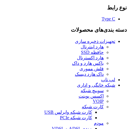
نوع رابط
Type C
دسته بندی‌های محصولات
تجهیزات ذخیره سازی
هارد اینترنال
حافظه SSD
هارد اکسترنال
باکس هارد و داک
فلش مموری
داک هارد دیسک
لپ تاپ
شبکه خانگی و اداری
سوییچ شبکه
اکسس پوینت
VOIP
کارت شبکه
کارت شبکه وایرلس USB
کارت شبکه PCIe
مودم
مودم ADSL و VDSL