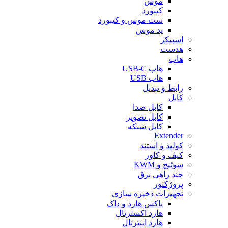
موس
کیبورد
ست موس و کیبورد
پد موس
اسپیکر
هدست
هاب
هاب USB-C
هاب USB
رابط و تبدیل
کابل
کابل صدا
کابل تصویر
کابل شبکه
Extender
کولپد و استند
کیف و کاور
سوئیچ و KWM
چند راهی برق
پروژکتور
تجهیزات ذخیره سازی
باکس هارد و داک
هارد اکسترنال
هارد اینترنال