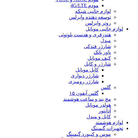
مودم 4G/LTE
لوازم جانبی شبکه
توسعه دهنده وایرلس
روتر وایرلس
لوازم جانبی موبایل
هندزفری و هدست بلوتوثی
مبدل
شارژر فندکی
پاور بانک
کیف موبایل
شارژر و کابل
کابل موبایل
شارژر دیواری
شارژر رومیزی
گلس
گلس آیفون ۱۵
مچ بند و ساعت هوشمند
هولدر موبایل
آداپتور
کابل و مبدل
لوازم هوشمند
تجهیزات گیمینگ
موس و کیبورد گیمینگ