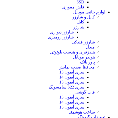
SSD
فلش مموری
لوازم جانبی موبایل
کابل و شارژر
کابل
شارژر
شارژر دیواری
شارژر رومیزی
شارژر فندکی
مبدل
هندزفری و هدست بلوتوثی
هولدر موبایل
پاور بانک
محافظ صفحه نمایش
سری آیفون 13
سری آیفون 14
سری آیفون 15
سری S22 سامسونگ
قاب گوشی
سری آیفون 13
سری آیفون 14
سری آیفون 15
ساعت هوشمند
تجهیزات گیمینگ