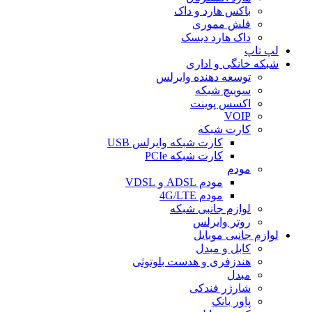
باکس هارد و داک
فلش مموری
داک هارد دیسک
لپ تاپ
شبکه خانگی و اداری
توسعه دهنده وایرلس
سوییچ شبکه
اکسس پوینت
VOIP
کارت شبکه
کارت شبکه وایرلس USB
کارت شبکه PCIe
مودم
مودم ADSL و VDSL
مودم 4G/LTE
لوازم جانبی شبکه
روتر وایرلس
لوازم جانبی موبایل
کابل و مبدل
هندزفری و هدست بلوتوثی
مبدل
شارژر فندکی
پاور بانک