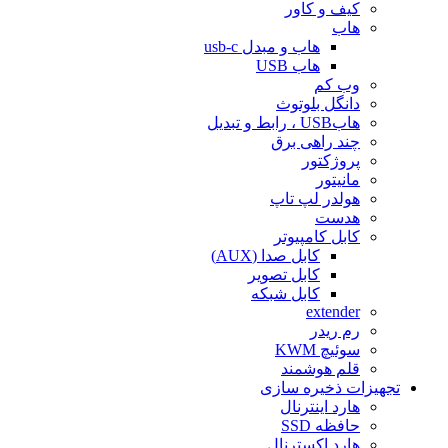
کیف و کاور
هاب
هاب و مبدل usb-c
هاب USB
وب کم
دانگل بلوتوث
هابUSB ، رابط و تبدیل
چند راهی برق
پروژکتور
مانیتور
هولدر لپ تاپ
هدست
کابل کامپیوتر
کابل صدا (AUX)
کابل تصویر
کابل شبکه
extender
رم ریدر
سوئیچ KWM
قلم هوشمند
تجهیزات ذخیره سازی
هارد اینترنال
حافظه SSD
هارد اکسترنال