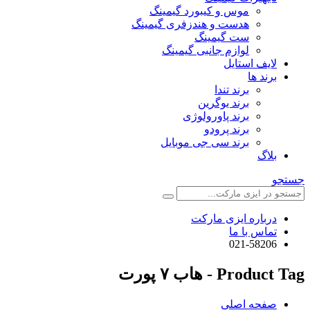
موس و کیبورد گیمینگ
هدست و هندزفری گیمینگ
ست گیمینگ
لوازم جانبی گیمینگ
لایف استایل
برند ها
برند تندا
برند یوگرین
برند پاورولوژی
برند پرودو
برند سی جی موبایل
بلاگ
جستجو
درباره ایزی مارکت
تماس با ما
021-58206
Product Tag - هاب ۷ پورت
صفحه اصلی