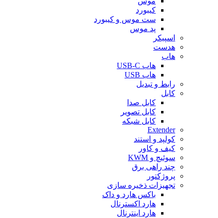
موس
کیبورد
ست موس و کیبورد
پد موس
اسپیکر
هدست
هاب
هاب USB-C
هاب USB
رابط و تبدیل
کابل
کابل صدا
کابل تصویر
کابل شبکه
Extender
کولپد و استند
کیف و کاور
سوئیچ و KWM
چند راهی برق
پروژکتور
تجهیزات ذخیره سازی
باکس هارد و داک
هارد اکسترنال
هارد اینترنال