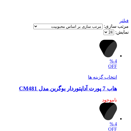
فیلتر
مرتب سازی:
نمایش:
%
4
OFF
انتخاب گزینه ها
هاب 7 پورت آداپتوردار یوگرین مدل CM481
ناموجود
%
4
OFF