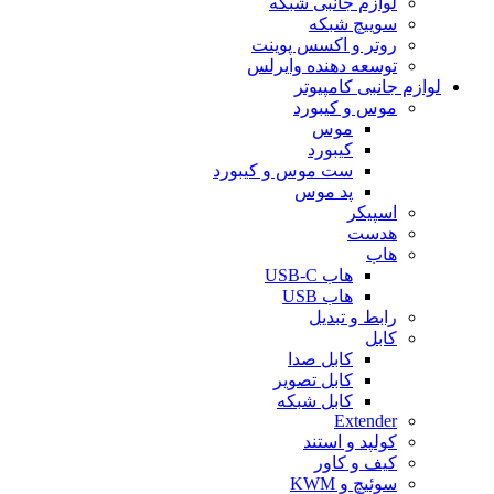
لوازم جانبی شبکه
سوییچ شبکه
روتر و اکسس پوینت
توسعه دهنده وایرلس
لوازم جانبی کامپیوتر
موس و کیبورد
موس
کیبورد
ست موس و کیبورد
پد موس
اسپیکر
هدست
هاب
هاب USB-C
هاب USB
رابط و تبدیل
کابل
کابل صدا
کابل تصویر
کابل شبکه
Extender
کولپد و استند
کیف و کاور
سوئیچ و KWM