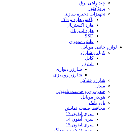
چند راهی برق
پروژکتور
تجهیزات ذخیره سازی
باکس هارد و داک
هارد اکسترنال
هارد اینترنال
SSD
فلش مموری
لوازم جانبی موبایل
کابل و شارژر
کابل
شارژر
شارژر دیواری
شارژر رومیزی
شارژر فندکی
مبدل
هندزفری و هدست بلوتوثی
هولدر موبایل
پاور بانک
محافظ صفحه نمایش
سری آیفون 13
سری آیفون 14
سری آیفون 15
سری S22 سامسونگ