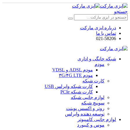
جستجو
درباره ایزی مارکت
تماس با ما
021-58206
شبکه خانگی و اداری
مودم
مودم ADSL و VDSL
مودم ۳G/۴G LTE
کارت شبکه
کارت شبکه وایرلس USB
کارت شبکه PCIe
لوازم جانبی شبکه
سوییچ شبکه
روتر و اکسس پوینت
توسعه دهنده وایرلس
لوازم جانبی کامپیوتر
موس و کیبورد