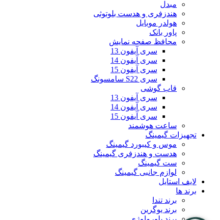
مبدل
هندزفری و هدست بلوتوثی
هولدر موبایل
پاور بانک
محافظ صفحه نمایش
سری آیفون 13
سری آیفون 14
سری آیفون 15
سری S22 سامسونگ
قاب گوشی
سری آیفون 13
سری آیفون 14
سری آیفون 15
ساعت هوشمند
تجهیزات گیمینگ
موس و کیبورد گیمینگ
هدست و هندزفری گیمینگ
ست گیمینگ
لوازم جانبی گیمینگ
لایف استایل
برند ها
برند تندا
برند یوگرین
برند پاورولوژی