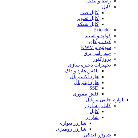
رابط و تبدیل
کابل
کابل صدا
کابل تصویر
کابل شبکه
Extender
کولپد و استند
کیف و کاور
سوئیچ و KWM
چند راهی برق
پروژکتور
تجهیزات ذخیره سازی
باکس هارد و داک
هارد اکسترنال
هارد اینترنال
SSD
فلش مموری
لوازم جانبی موبایل
کابل و شارژر
کابل
شارژر
شارژر دیواری
شارژر رومیزی
شارژر فندکی