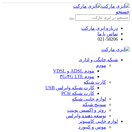
جستجو
درباره ایزی مارکت
تماس با ما
021-58206
شبکه خانگی و اداری
مودم
مودم ADSL و VDSL
مودم ۳G/۴G LTE
کارت شبکه
کارت شبکه وایرلس USB
کارت شبکه PCIe
لوازم جانبی شبکه
سوییچ شبکه
روتر و اکسس پوینت
توسعه دهنده وایرلس
لوازم جانبی کامپیوتر
موس و کیبورد