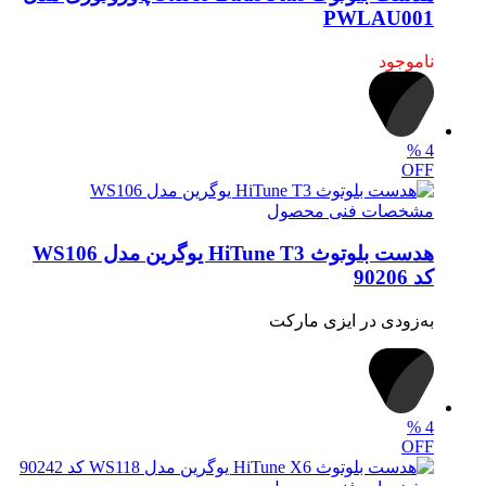
PWLAU001
ناموجود
%
4
OFF
مشخصات فنی محصول
هدست بلوتوث HiTune T3 یوگرین مدل WS106
کد 90206
به‌زودی در ایزی مارکت
%
4
OFF