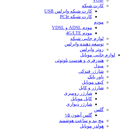
VOIP
کارت شبکه
کارت شبکه وایرلس USB
کارت شبکه PCIe
مودم
مودم ADSL و VDSL
مودم 4G/LTE
لوازم جانبی شبکه
توسعه دهنده وایرلس
روتر وایرلس
لوازم جانبی موبایل
هندزفری و هدست بلوتوثی
مبدل
شارژر فندکی
پاور بانک
کیف موبایل
شارژر و کابل
شارژر رومیزی
کابل موبایل
شارژر دیواری
گلس
گلس آیفون ۱۵
مچ بند و ساعت هوشمند
هولدر موبایل