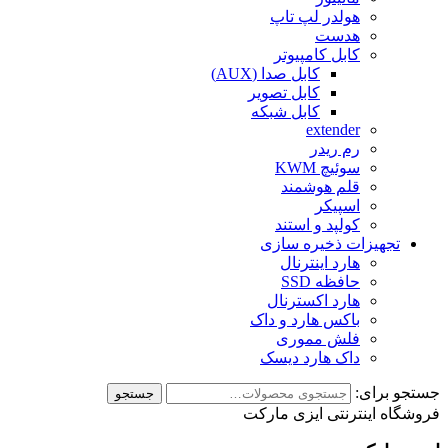
هولدر لپ تاپ
هدست
کابل کامپیوتر
کابل صدا (AUX)
کابل تصویر
کابل شبکه
extender
رم ریدر
سوئیچ KWM
قلم هوشمند
اسپیکر
کولپد و استند
تجهیزات ذخیره سازی
هارد اینترنال
حافظه SSD
هارد اکسترنال
باکس هارد و داک
فلش مموری
داک هارد دیسک
جستجو برای:
جستجو
فروشگاه اینترنتی ایزی مارکت