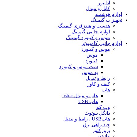
آداپتور
کابل و مبدل
لوازم هوشمند
تجهیزات گیمینگ
هدست و هندزفری گیمینگ
لوازم جانبی گیمینگ
موس و کیبورد گیمینگ
لوازم جانبی کامپیوتر
موس و کیبورد
موس
کیبورد
ست موس و کیبورد
پد موس
رابط و تبدیل
کیف و کاور
هاب
هاب و مبدل usb-c
هاب USB
وب کم
دانگل بلوتوث
هابUSB ، رابط و تبدیل
چند راهی برق
پروژکتور
مانیتور