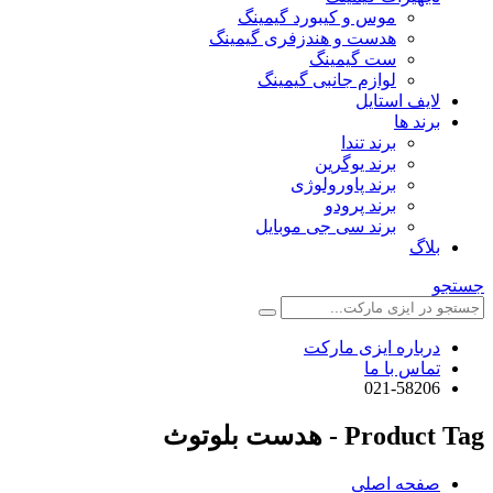
موس و کیبورد گیمینگ
هدست و هندزفری گیمینگ
ست گیمینگ
لوازم جانبی گیمینگ
لایف استایل
برند ها
برند تندا
برند یوگرین
برند پاورولوژی
برند پرودو
برند سی جی موبایل
بلاگ
جستجو
درباره ایزی مارکت
تماس با ما
021-58206
Product Tag - هدست بلوتوث
صفحه اصلی