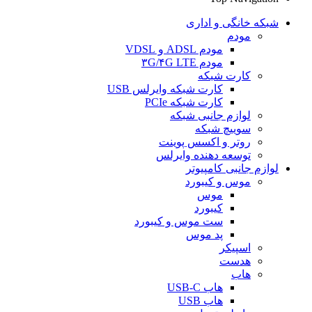
شبکه خانگی و اداری
مودم
مودم ADSL و VDSL
مودم ۳G/۴G LTE
کارت شبکه
کارت شبکه وایرلس USB
کارت شبکه PCIe
لوازم جانبی شبکه
سوییچ شبکه
روتر و اکسس پوینت
توسعه دهنده وایرلس
لوازم جانبی کامپیوتر
موس و کیبورد
موس
کیبورد
ست موس و کیبورد
پد موس
اسپیکر
هدست
هاب
هاب USB-C
هاب USB