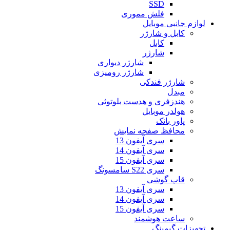
SSD
فلش مموری
لوازم جانبی موبایل
کابل و شارژر
کابل
شارژر
شارژر دیواری
شارژر رومیزی
شارژر فندکی
مبدل
هندزفری و هدست بلوتوثی
هولدر موبایل
پاور بانک
محافظ صفحه نمایش
سری آیفون 13
سری آیفون 14
سری آیفون 15
سری S22 سامسونگ
قاب گوشی
سری آیفون 13
سری آیفون 14
سری آیفون 15
ساعت هوشمند
تجهیزات گیمینگ