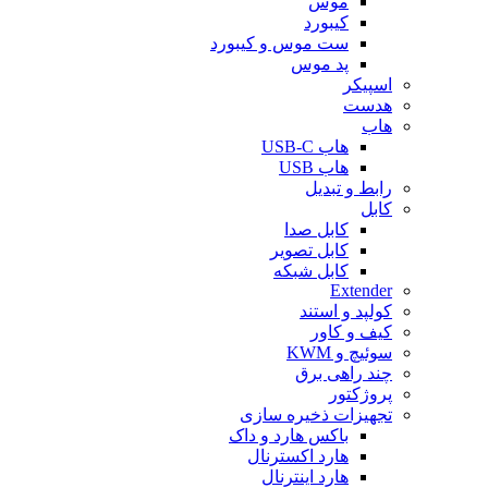
موس
کیبورد
ست موس و کیبورد
پد موس
اسپیکر
هدست
هاب
هاب USB-C
هاب USB
رابط و تبدیل
کابل
کابل صدا
کابل تصویر
کابل شبکه
Extender
کولپد و استند
کیف و کاور
سوئیچ و KWM
چند راهی برق
پروژکتور
تجهیزات ذخیره سازی
باکس هارد و داک
هارد اکسترنال
هارد اینترنال