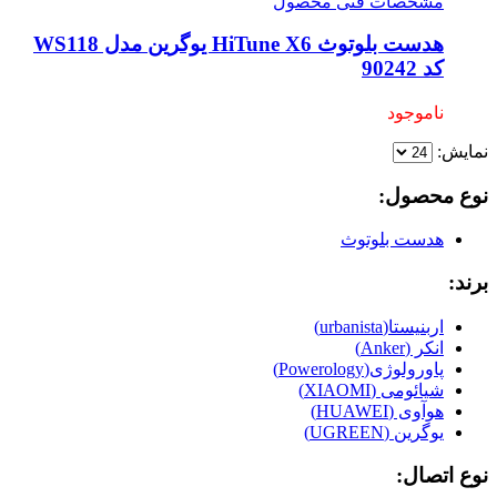
مشخصات فنی محصول
هدست بلوتوث HiTune X6 یوگرین مدل WS118
کد 90242
ناموجود
نمایش:
نوع محصول:
هدست بلوتوث
برند:
اربنیستا(urbanista)
انکر (Anker)
پاورولوژی(Powerology)
شیائومی (XIAOMI)
هوآوی (HUAWEI)
یوگرین (UGREEN)
نوع اتصال: