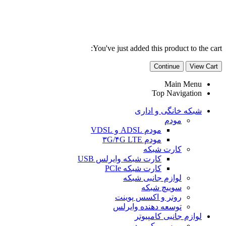
You've just added this product to the cart:
Continue
View Cart
Main Menu
Top Navigation
شبکه خانگی و اداری
مودم
مودم ADSL و VDSL
مودم ۳G/۴G LTE
کارت شبکه
کارت شبکه وایرلس USB
کارت شبکه PCIe
لوازم جانبی شبکه
سوییچ شبکه
روتر و اکسس پوینت
توسعه دهنده وایرلس
لوازم جانبی کامپیوتر
موس و کیبورد