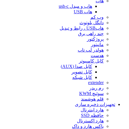
هاب
هاب و مبدل usb-c
هاب USB
وب کم
دانگل بلوتوث
هابUSB ، رابط و تبدیل
چند راهی برق
پروژکتور
مانیتور
هولدر لپ تاپ
هدست
کابل کامپیوتر
کابل صدا (AUX)
کابل تصویر
کابل شبکه
extender
رم ریدر
سوئیچ KWM
قلم هوشمند
تجهیزات ذخیره سازی
هارد اینترنال
حافظه SSD
هارد اکسترنال
باکس هارد و داک