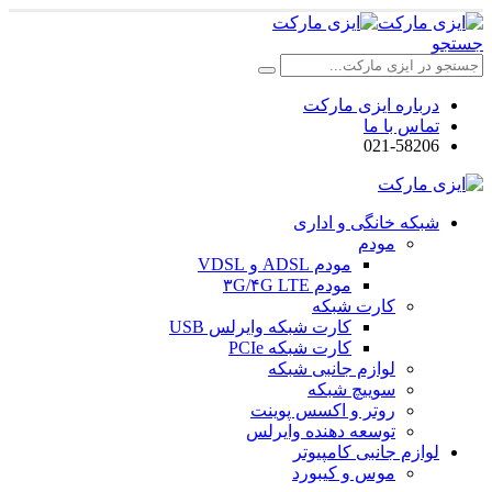
جستجو
درباره ایزی مارکت
تماس با ما
021-58206
شبکه خانگی و اداری
مودم
مودم ADSL و VDSL
مودم ۳G/۴G LTE
کارت شبکه
کارت شبکه وایرلس USB
کارت شبکه PCIe
لوازم جانبی شبکه
سوییچ شبکه
روتر و اکسس پوینت
توسعه دهنده وایرلس
لوازم جانبی کامپیوتر
موس و کیبورد