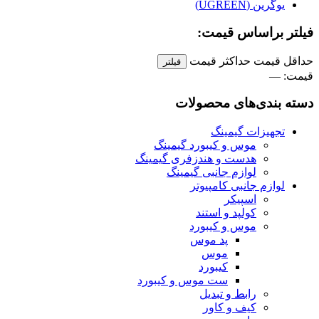
یوگرین (UGREEN)
فیلتر براساس قیمت:
حداقل قیمت
حداكثر قيمت
فیلتر
قيمت:
—
دسته بندی‌های محصولات
تجهیزات گیمینگ
موس و کیبورد گیمینگ
هدست و هندزفری گیمینگ
لوازم جانبی گیمینگ
لوازم جانبی کامپیوتر
اسپیکر
کولپد و استند
موس و کیبورد
پد موس
موس
کیبورد
ست موس و کیبورد
رابط و تبدیل
کیف و کاور