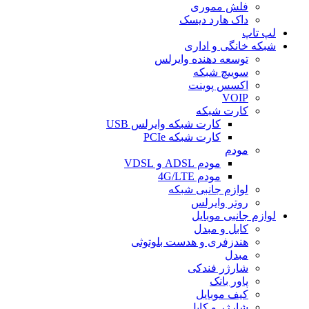
فلش مموری
داک هارد دیسک
لپ تاپ
شبکه خانگی و اداری
توسعه دهنده وایرلس
سوییچ شبکه
اکسس پوینت
VOIP
کارت شبکه
کارت شبکه وایرلس USB
کارت شبکه PCIe
مودم
مودم ADSL و VDSL
مودم 4G/LTE
لوازم جانبی شبکه
روتر وایرلس
لوازم جانبی موبایل
کابل و مبدل
هندزفری و هدست بلوتوثی
مبدل
شارژر فندکی
پاور بانک
کیف موبایل
شارژر و کابل