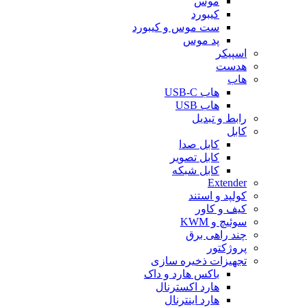
موس
کیبورد
ست موس و کیبورد
پد موس
اسپیکر
هدست
هاب
هاب USB-C
هاب USB
رابط و تبدیل
کابل
کابل صدا
کابل تصویر
کابل شبکه
Extender
کولپد و استند
کیف و کاور
سوئیچ و KWM
چند راهی برق
پروژکتور
تجهیزات ذخیره سازی
باکس هارد و داک
هارد اکسترنال
هارد اینترنال