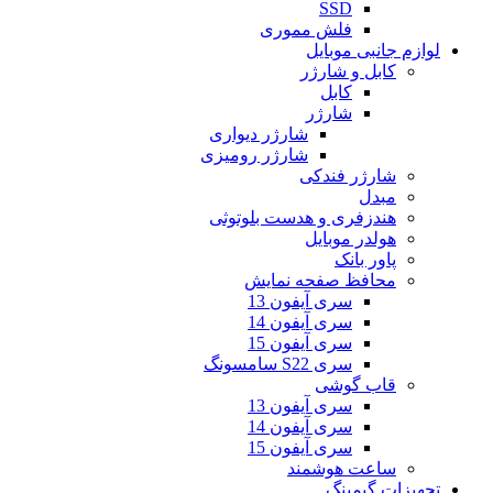
SSD
فلش مموری
لوازم جانبی موبایل
کابل و شارژر
کابل
شارژر
شارژر دیواری
شارژر رومیزی
شارژر فندکی
مبدل
هندزفری و هدست بلوتوثی
هولدر موبایل
پاور بانک
محافظ صفحه نمایش
سری آیفون 13
سری آیفون 14
سری آیفون 15
سری S22 سامسونگ
قاب گوشی
سری آیفون 13
سری آیفون 14
سری آیفون 15
ساعت هوشمند
تجهیزات گیمینگ