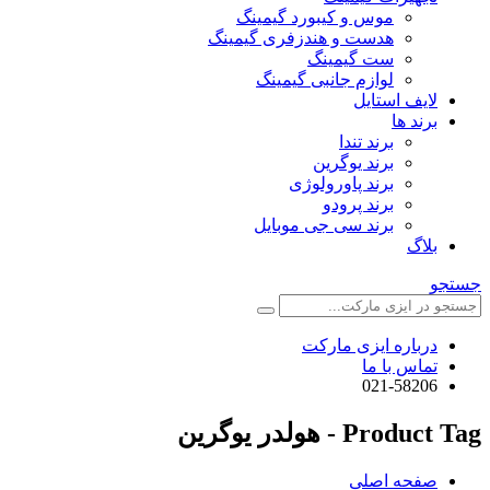
موس و کیبورد گیمینگ
هدست و هندزفری گیمینگ
ست گیمینگ
لوازم جانبی گیمینگ
لایف استایل
برند ها
برند تندا
برند یوگرین
برند پاورولوژی
برند پرودو
برند سی جی موبایل
بلاگ
جستجو
درباره ایزی مارکت
تماس با ما
021-58206
Product Tag - هولدر یوگرین
صفحه اصلی