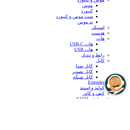
موس
کیبورد
ست موس و کیبورد
پد موس
اسپیکر
هدست
هاب
هاب USB-C
هاب USB
رابط و تبدیل
کابل
کابل صدا
کابل تصویر
کابل شبکه
Extender
کولپد و استند
کیف و کاور
سوئیچ و KWM
چند راهی برق
پروژکتور
تجهیزات ذخیره سازی
باکس هارد و داک
هارد اکسترنال