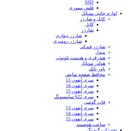
SSD
فلش مموری
لوازم جانبی موبایل
کابل و شارژر
کابل
شارژر
شارژر دیواری
شارژر رومیزی
شارژر فندکی
مبدل
هندزفری و هدست بلوتوثی
هولدر موبایل
پاور بانک
محافظ صفحه نمایش
سری آیفون 13
سری آیفون 14
سری آیفون 15
سری S22 سامسونگ
قاب گوشی
سری آیفون 13
سری آیفون 14
سری آیفون 15
ساعت هوشمند
تجهیزات گیمینگ