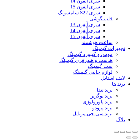
سری آیفون 14
سری آیفون 15
سری S22 سامسونگ
قاب گوشی
سری آیفون 13
سری آیفون 14
سری آیفون 15
ساعت هوشمند
تجهیزات گیمینگ
موس و کیبورد گیمینگ
هدست و هندزفری گیمینگ
ست گیمینگ
لوازم جانبی گیمینگ
لایف استایل
برند ها
برند تندا
برند یوگرین
برند پاورولوژی
برند پرودو
برند سی جی موبایل
بلاگ