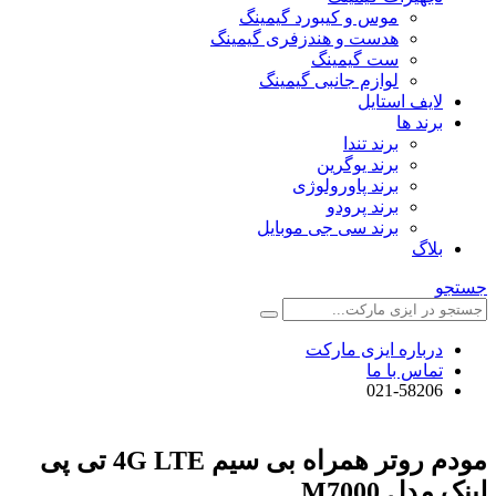
موس و کیبورد گیمینگ
هدست و هندزفری گیمینگ
ست گیمینگ
لوازم جانبی گیمینگ
لایف استایل
برند ها
برند تندا
برند یوگرین
برند پاورولوژی
برند پرودو
برند سی جی موبایل
بلاگ
جستجو
درباره ایزی مارکت
تماس با ما
021-58206
مودم روتر همراه بی سیم 4G LTE تی پی
لینک مدل M7000