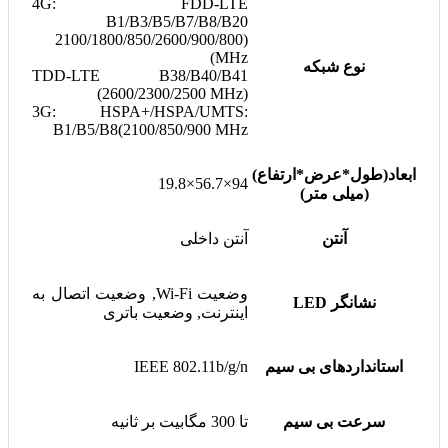
4G: FDD-LTE
B1/B3/B5/B7/B8/B20
(2100/1800/850/2600/900/800
MHz)
نوع شبکه
TDD-LTE B38/B40/B41
(2600/2300/2500 MHz)
3G: HSPA+/HSPA/UMTS:
B1/B5/B8(2100/850/900 MHz
ابعاد(طول*عرض*ارتفاع)
94×56.7×19.8
(میلی متر)
آنتن
آنتن داخلی
وضعیت Wi-Fi, وضعیت اتصال به
نشانگر LED
اینترنت, وضعیت باتری
استانداردهای بی سیم
IEEE 802.11b/g/n
سرعت بی سیم
تا 300 مگابیت بر ثانیه