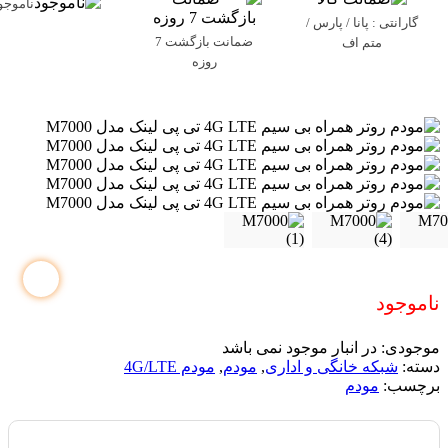
ناموجو
گارانتی : پانا / پارس /
ضمانت بازگشت 7
متم اف
روزه
ناموجود
موجودی:
در انبار موجود نمی باشد
دسته:
شبکه خانگی و اداری
,
مودم
,
مودم 4G/LTE
برچسب:
مودم