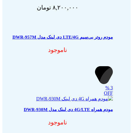
۸,۲۰۰,۰۰۰
تومان
مودم روتر بی‌سیم LTE/4G دی لینک مدل DWR-957M
ناموجود
%
3
OFF
مودم همراه 4G/LTE دی لینک مدل DWR-930M
ناموجود