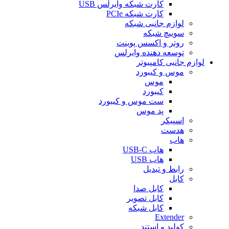
کارت شبکه وایرلس USB
کارت شبکه PCIe
لوازم جانبی شبکه
سوییچ شبکه
روتر و اکسس پوینت
توسعه دهنده وایرلس
لوازم جانبی کامپیوتر
موس و کیبورد
موس
کیبورد
ست موس و کیبورد
پد موس
اسپیکر
هدست
هاب
هاب USB-C
هاب USB
رابط و تبدیل
کابل
کابل صدا
کابل تصویر
کابل شبکه
Extender
کولپد و استند