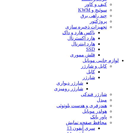
کیف و کاور
سوئیچ و KWM
چند راهی برق
پروژکتور
تجهیزات ذخیره سازی
باکس هارد و داک
هارد اکسترنال
هارد اینترنال
SSD
فلش مموری
لوازم جانبی موبایل
کابل و شارژر
کابل
شارژر
شارژر دیواری
شارژر رومیزی
شارژر فندکی
مبدل
هندزفری و هدست بلوتوثی
هولدر موبایل
پاور بانک
محافظ صفحه نمایش
سری آیفون 13