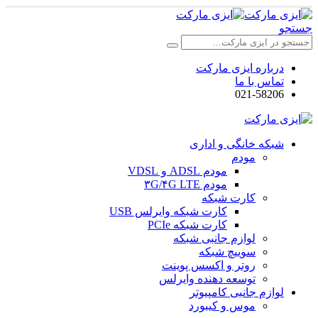
جستجو
درباره ایزی مارکت
تماس با ما
021-58206
شبکه خانگی و اداری
مودم
مودم ADSL و VDSL
مودم ۳G/۴G LTE
کارت شبکه
کارت شبکه وایرلس USB
کارت شبکه PCIe
لوازم جانبی شبکه
سوییچ شبکه
روتر و اکسس پوینت
توسعه دهنده وایرلس
لوازم جانبی کامپیوتر
موس و کیبورد