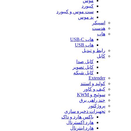
موس
کیبورد
ست موس و کیبورد
پد موس
اسپیکر
هدست
هاب
هاب USB-C
هاب USB
رابط و تبدیل
کابل
کابل صدا
کابل تصویر
کابل شبکه
Extender
کولپد و استند
کیف و کاور
سوئیچ و KWM
چند راهی برق
پروژکتور
تجهیزات ذخیره سازی
باکس هارد و داک
هارد اکسترنال
هارد اینترنال