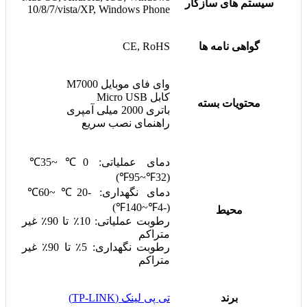
سیستم های سازگار
10/8/7/vista/XP, Windows Phone
گواهی نامه ها
CE, RoHS
وای فای موبایل M7000
کابل Micro USB
محتویات بسته
باتری 2000 میلی آمپری
راهنمای نصب سریع
دمای عملیاتی: 0℃~35℃
(32℉~95℉)
دمای نگهداری: -20℃~60℃
(-4℉~140℉)
محیط
رطوبت عملیاتی: 10٪ تا 90٪ غیر
متراکم
رطوبت نگهداری: 5٪ تا 90٪ غیر
متراکم
برند
تی پی لینک (TP-LINK)