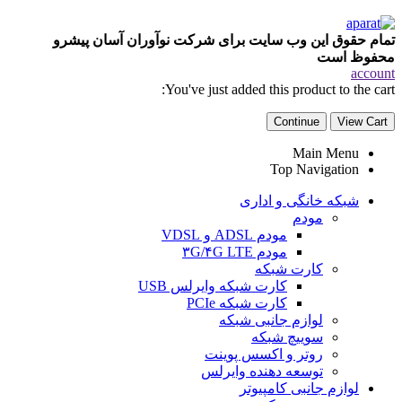
تمام حقوق این وب سایت برای شرکت نوآوران آسان پیشرو
محفوظ است
account
You've just added this product to the cart:
Continue
View Cart
Main Menu
Top Navigation
شبکه خانگی و اداری
مودم
مودم ADSL و VDSL
مودم ۳G/۴G LTE
کارت شبکه
کارت شبکه وایرلس USB
کارت شبکه PCIe
لوازم جانبی شبکه
سوییچ شبکه
روتر و اکسس پوینت
توسعه دهنده وایرلس
لوازم جانبی کامپیوتر