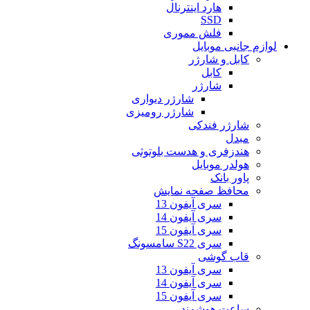
هارد اینترنال
SSD
فلش مموری
لوازم جانبی موبایل
کابل و شارژر
کابل
شارژر
شارژر دیواری
شارژر رومیزی
شارژر فندکی
مبدل
هندزفری و هدست بلوتوثی
هولدر موبایل
پاور بانک
محافظ صفحه نمایش
سری آیفون 13
سری آیفون 14
سری آیفون 15
سری S22 سامسونگ
قاب گوشی
سری آیفون 13
سری آیفون 14
سری آیفون 15
ساعت هوشمند