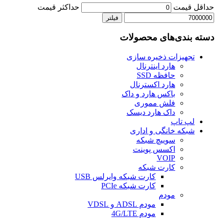
حداقل قیمت
حداكثر قيمت
فیلتر
دسته بندی‌های محصولات
تجهیزات ذخیره سازی
هارد اینترنال
حافظه SSD
هارد اکسترنال
باکس هارد و داک
فلش مموری
داک هارد دیسک
لپ تاپ
شبکه خانگی و اداری
سوییچ شبکه
اکسس پوینت
VOIP
کارت شبکه
کارت شبکه وایرلس USB
کارت شبکه PCIe
مودم
مودم ADSL و VDSL
مودم 4G/LTE