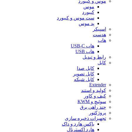
موس و کیبورد
موس
کیبورد
ست موس و کیبورد
پد موس
اسپیکر
هدست
هاب
هاب USB-C
هاب USB
رابط و تبدیل
کابل
کابل صدا
کابل تصویر
کابل شبکه
Extender
کولپد و استند
کیف و کاور
سوئیچ و KWM
چند راهی برق
پروژکتور
تجهیزات ذخیره سازی
باکس هارد و داک
هارد اکسترنال