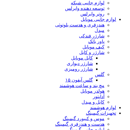
لوازم جانبی شبکه
توسعه دهنده وایرلس
روتر وایرلس
لوازم جانبی موبایل
هندزفری و هدست بلوتوثی
مبدل
شارژر فندکی
پاور بانک
کیف موبایل
شارژر و کابل
کابل موبایل
شارژر دیواری
شارژر رومیزی
گلس
گلس آیفون ۱۵
مچ بند و ساعت هوشمند
هولدر موبایل
آداپتور
کابل و مبدل
لوازم هوشمند
تجهیزات گیمینگ
موس و کیبورد گیمینگ
هدست و هندزفری گیمینگ
لوازم جانبی گیمینگ