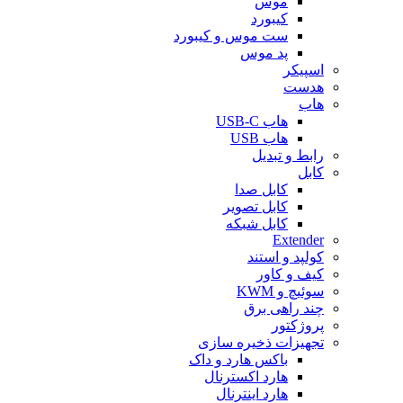
موس
کیبورد
ست موس و کیبورد
پد موس
اسپیکر
هدست
هاب
هاب USB-C
هاب USB
رابط و تبدیل
کابل
کابل صدا
کابل تصویر
کابل شبکه
Extender
کولپد و استند
کیف و کاور
سوئیچ و KWM
چند راهی برق
پروژکتور
تجهیزات ذخیره سازی
باکس هارد و داک
هارد اکسترنال
هارد اینترنال