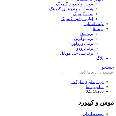
موس و کیبورد گیمینگ
هدست و هندزفری گیمینگ
ست گیمینگ
لوازم جانبی گیمینگ
لایف استایل
برند ها
برند تندا
برند یوگرین
برند پاورولوژی
برند پرودو
برند سی جی موبایل
بلاگ
جستجو
درباره ایزی مارکت
تماس با ما
021-58206
موس و کیبورد
صفحه اصلی