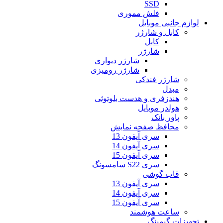
SSD
فلش مموری
لوازم جانبی موبایل
کابل و شارژر
کابل
شارژر
شارژر دیواری
شارژر رومیزی
شارژر فندکی
مبدل
هندزفری و هدست بلوتوثی
هولدر موبایل
پاور بانک
محافظ صفحه نمایش
سری آیفون 13
سری آیفون 14
سری آیفون 15
سری S22 سامسونگ
قاب گوشی
سری آیفون 13
سری آیفون 14
سری آیفون 15
ساعت هوشمند
تجهیزات گیمینگ