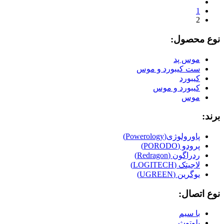
1
2
نوع محصول:
موس پد
ست کیبورد و موس
کیبورد
کیبورد و موس
موس
برند:
پاورولوژی(Powerology)
پرودو (PORODO)
ردراگون (Redragon)
لاجیتک (LOGITECH)
یوگرین (UGREEN)
نوع اتصال:
با سیم
بلوتوث