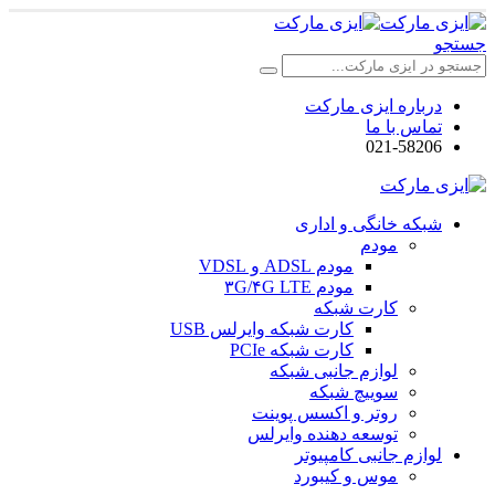
جستجو
درباره ایزی مارکت
تماس با ما
021-58206
شبکه خانگی و اداری
مودم
مودم ADSL و VDSL
مودم ۳G/۴G LTE
کارت شبکه
کارت شبکه وایرلس USB
کارت شبکه PCIe
لوازم جانبی شبکه
سوییچ شبکه
روتر و اکسس پوینت
توسعه دهنده وایرلس
لوازم جانبی کامپیوتر
موس و کیبورد