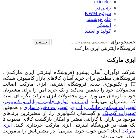
extender
رم ریدر
سوئیچ KWM
قلم هوشمند
اسپیکر
کولپد و استند
جستجو برای:
جستجو
فروشگاه اینترنتی ایزی مارکت
ایزی مارکت
شرکت نوآوران آسان پیشرو (فروشگاه اینترنتی ایزی مارکت) ،
فروشگاهی مطمئن برای خرید آسان کالاهای بازار کامپیوتر، شبکه،
IT و تکنولوژی ست. فروشگاه اینترنتی ایزی مارکت اصالت
محصولات خود را تضمین می‌کند و یک خرید امن را برای مشتریان
خود به ارمغان می‌آورد. تنوع محصولات ایزی مارکت بگونه‌ای است
که مشتریان می‌توانند
لپ تاپ
،
لوازم جانبی موبایل و کامپیوتر
،
تجهیزات شبکه‌ی خانگی و اداری
،
تجهیزات ذخیره سازی
و همچنین
تجهیزات گیمینگ
و گجت‌های تکنولوژی را، از معتبرترین برندهای
موجود در بازار، با گارانتی معتبر و امکان بازگشت کالای معیوب تا
یک هفته در فروشگاه اینترنتی ایزی مارکت خریداری کنند.
ایزی
مارکت
ایجاد “حس خوب خرید اینترنتی” در مشتریانش را ماموریت
اصلی خود می‌داند.