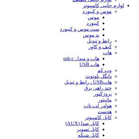
لوازم جانبی کامپیوتر
موس و کیبورد
موس
کیبورد
ست موس و کیبورد
پد موس
رابط و تبدیل
کیف و کاور
هاب
هاب و مبدل usb-c
هاب USB
وب کم
دانگل بلوتوث
هابUSB ، رابط و تبدیل
چند راهی برق
پروژکتور
مانیتور
هولدر لپ تاپ
هدست
کابل کامپیوتر
کابل صدا (AUX)
کابل تصویر
کابل شبکه