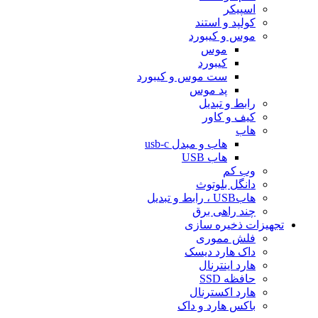
اسپیکر
کولپد و استند
موس و کیبورد
موس
کیبورد
ست موس و کیبورد
پد موس
رابط و تبدیل
کیف و کاور
هاب
هاب و مبدل usb-c
هاب USB
وب کم
دانگل بلوتوث
هابUSB ، رابط و تبدیل
چند راهی برق
تجهیزات ذخیره سازی
فلش مموری
داک هارد دیسک
هارد اینترنال
حافظه SSD
هارد اکسترنال
باکس هارد و داک