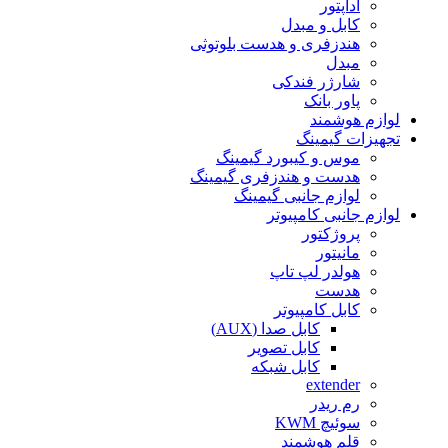
آداپتور
کابل و مبدل
هندزفری و هدست بلوتوثی
مبدل
شارژر فندکی
پاور بانک
لوازم هوشمند
تجهیزات گیمینگ
موس و کیبورد گیمینگ
هدست و هندزفری گیمینگ
لوازم جانبی گیمینگ
لوازم جانبی کامپیوتر
پروژکتور
مانیتور
هولدر لپ تاپ
هدست
کابل کامپیوتر
کابل صدا (AUX)
کابل تصویر
کابل شبکه
extender
رم ریدر
سوئیچ KWM
قلم هوشمند