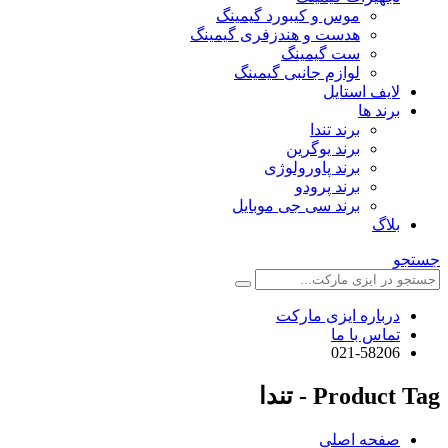
موس و کیبورد گیمینگ
هدست و هندزفری گیمینگ
ست گیمینگ
لوازم جانبی گیمینگ
لایف استایل
برند ها
برند تندا
برند یوگرین
برند پاورولوژی
برند پرودو
برند سی جی موبایل
بلاگ
جستجو
درباره ایزی مارکت
تماس با ما
021-58206
Product Tag - تندا
صفحه اصلی