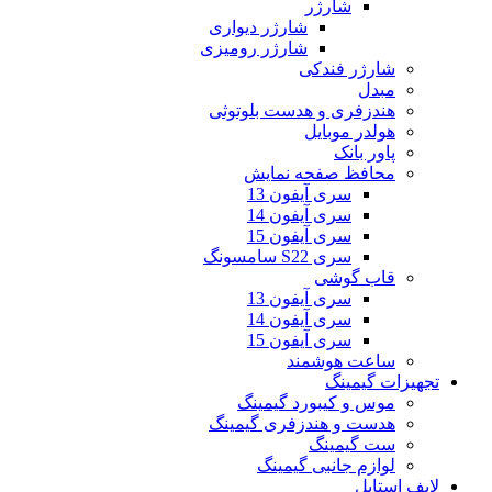
شارژر
شارژر دیواری
شارژر رومیزی
شارژر فندکی
مبدل
هندزفری و هدست بلوتوثی
هولدر موبایل
پاور بانک
محافظ صفحه نمایش
سری آیفون 13
سری آیفون 14
سری آیفون 15
سری S22 سامسونگ
قاب گوشی
سری آیفون 13
سری آیفون 14
سری آیفون 15
ساعت هوشمند
تجهیزات گیمینگ
موس و کیبورد گیمینگ
هدست و هندزفری گیمینگ
ست گیمینگ
لوازم جانبی گیمینگ
لایف استایل