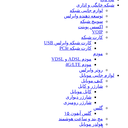
شبکه خانگی و اداری
لوازم جانبی شبکه
توسعه دهنده وایرلس
سوییچ شبکه
اکسس پوینت
VOIP
کارت شبکه
کارت شبکه وایرلس USB
کارت شبکه PCIe
مودم
مودم ADSL و VDSL
مودم 4G/LTE
روتر وایرلس
لوازم جانبی موبایل
کیف موبایل
شارژر و کابل
کابل موبایل
شارژر دیواری
شارژر رومیزی
گلس
گلس آیفون ۱۵
مچ بند و ساعت هوشمند
هولدر موبایل