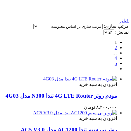
فیلتر
مرتب سازی:
نمایش:
1
2
…
4
5
افزودن به سبد خرید
مودم روتر 4G LTE Router تندا N300 مدل 4G03
۸,۲۰۰,۰۰۰
تومان
افزودن به سبد خرید
روتر بی سیم تندا AC1200 مدل AC5 V3.0