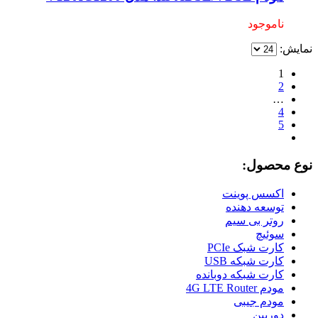
ناموجود
نمایش:
1
2
…
4
5
نوع محصول:
اکسس پوینت
توسعه دهنده
روتر بی سیم
سوئیچ
کارت شبک PCIe
کارت شبکه USB
کارت شبکه دوبانده
مودم 4G LTE Router
مودم جیبی
دوربین