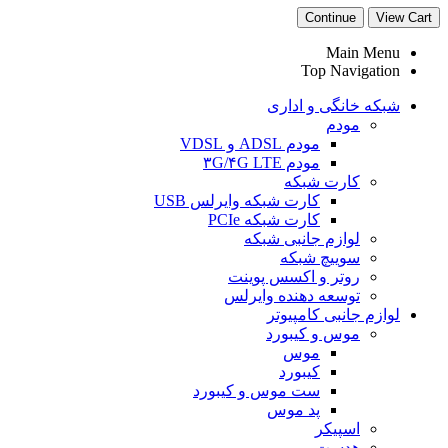
Continue
View Cart
Main Menu
Top Navigation
شبکه خانگی و اداری
مودم
مودم ADSL و VDSL
مودم ۳G/۴G LTE
کارت شبکه
کارت شبکه وایرلس USB
کارت شبکه PCIe
لوازم جانبی شبکه
سوییچ شبکه
روتر و اکسس پوینت
توسعه دهنده وایرلس
لوازم جانبی کامپیوتر
موس و کیبورد
موس
کیبورد
ست موس و کیبورد
پد موس
اسپیکر
هدست