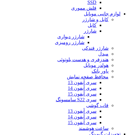
SSD
فلش مموری
لوازم جانبی موبایل
کابل و شارژر
کابل
شارژر
شارژر دیواری
شارژر رومیزی
شارژر فندکی
مبدل
هندزفری و هدست بلوتوثی
هولدر موبایل
پاور بانک
محافظ صفحه نمایش
سری آیفون 13
سری آیفون 14
سری آیفون 15
سری S22 سامسونگ
قاب گوشی
سری آیفون 13
سری آیفون 14
سری آیفون 15
ساعت هوشمند
تجهیزات گیمینگ