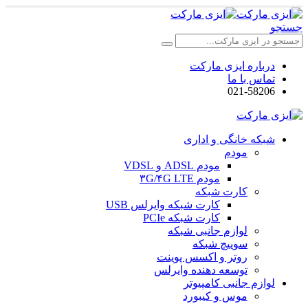
جستجو
درباره ایزی مارکت
تماس با ما
021-58206
شبکه خانگی و اداری
مودم
مودم ADSL و VDSL
مودم ۳G/۴G LTE
کارت شبکه
کارت شبکه وایرلس USB
کارت شبکه PCIe
لوازم جانبی شبکه
سوییچ شبکه
روتر و اکسس پوینت
توسعه دهنده وایرلس
لوازم جانبی کامپیوتر
موس و کیبورد