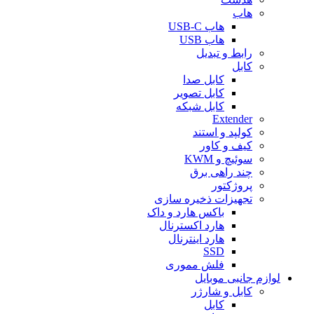
هاب
هاب USB-C
هاب USB
رابط و تبدیل
کابل
کابل صدا
کابل تصویر
کابل شبکه
Extender
کولپد و استند
کیف و کاور
سوئیچ و KWM
چند راهی برق
پروژکتور
تجهیزات ذخیره سازی
باکس هارد و داک
هارد اکسترنال
هارد اینترنال
SSD
فلش مموری
لوازم جانبی موبایل
کابل و شارژر
کابل