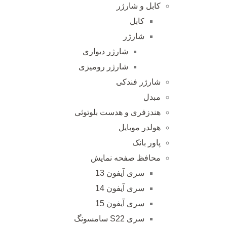
کابل و شارژر
کابل
شارژر
شارژر دیواری
شارژر رومیزی
شارژر فندکی
مبدل
هندزفری و هدست بلوتوثی
هولدر موبایل
پاور بانک
محافظ صفحه نمایش
سری آیفون 13
سری آیفون 14
سری آیفون 15
سری S22 سامسونگ