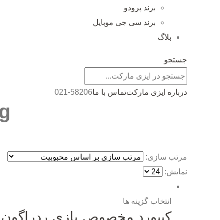
برند پرودو
برند سی جی موبایل
بلاگ
جستجو
درباره ایزی مارکت
تماس با ما
021-58206
Tag
مرتب سازی:
نمایش:
انتخاب گزینه ها
کیبورد مخصوص بازی ردراگون مدل n K552-RGB