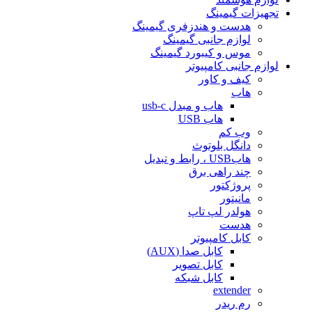
تجهیزات گیمینگ
هدست و هندزفری گیمینگ
لوازم جانبی گیمینگ
موس و کیبورد گیمینگ
لوازم جانبی کامپیوتر
کیف و کاور
هاب
هاب و مبدل usb-c
هاب USB
وب کم
دانگل بلوتوث
هابUSB ، رابط و تبدیل
چند راهی برق
پروژکتور
مانیتور
هولدر لپ تاپ
هدست
کابل کامپیوتر
کابل صدا (AUX)
کابل تصویر
کابل شبکه
extender
رم ریدر