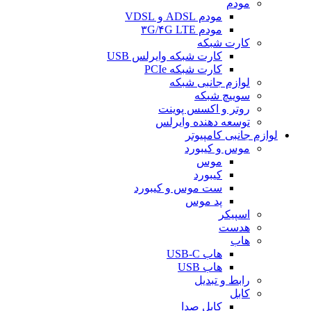
مودم
مودم ADSL و VDSL
مودم ۳G/۴G LTE
کارت شبکه
کارت شبکه وایرلس USB
کارت شبکه PCIe
لوازم جانبی شبکه
سوییچ شبکه
روتر و اکسس پوینت
توسعه دهنده وایرلس
لوازم جانبی کامپیوتر
موس و کیبورد
موس
کیبورد
ست موس و کیبورد
پد موس
اسپیکر
هدست
هاب
هاب USB-C
هاب USB
رابط و تبدیل
کابل
کابل صدا