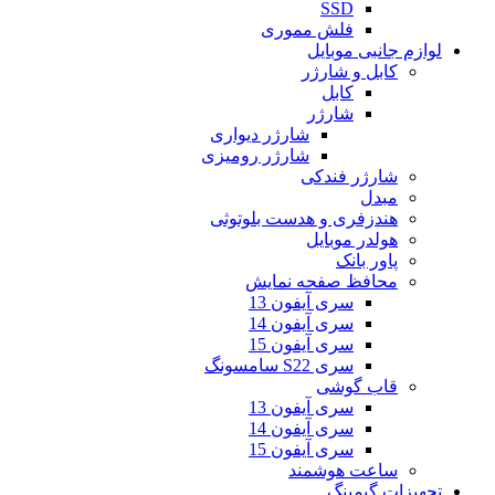
SSD
فلش مموری
لوازم جانبی موبایل
کابل و شارژر
کابل
شارژر
شارژر دیواری
شارژر رومیزی
شارژر فندکی
مبدل
هندزفری و هدست بلوتوثی
هولدر موبایل
پاور بانک
محافظ صفحه نمایش
سری آیفون 13
سری آیفون 14
سری آیفون 15
سری S22 سامسونگ
قاب گوشی
سری آیفون 13
سری آیفون 14
سری آیفون 15
ساعت هوشمند
تجهیزات گیمینگ