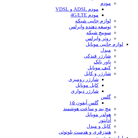
مودم
مودم ADSL و VDSL
مودم 4G/LTE
لوازم جانبی شبکه
توسعه دهنده وایرلس
سوییچ شبکه
روتر وایرلس
لوازم جانبی موبایل
مبدل
شارژر فندکی
پاور بانک
کیف موبایل
شارژر و کابل
شارژر رومیزی
کابل موبایل
شارژر دیواری
گلس
گلس آیفون ۱۵
مچ بند و ساعت هوشمند
هولدر موبایل
آداپتور
کابل و مبدل
هندزفری و هدست بلوتوثی
لوازم هوشمند