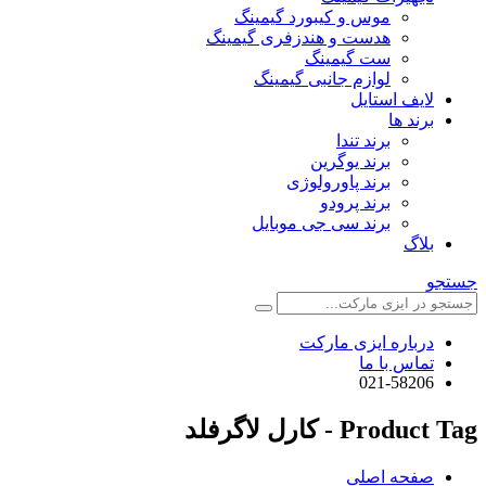
موس و کیبورد گیمینگ
هدست و هندزفری گیمینگ
ست گیمینگ
لوازم جانبی گیمینگ
لایف استایل
برند ها
برند تندا
برند یوگرین
برند پاورولوژی
برند پرودو
برند سی جی موبایل
بلاگ
جستجو
درباره ایزی مارکت
تماس با ما
021-58206
Product Tag - کارل لاگرفلد
صفحه اصلی