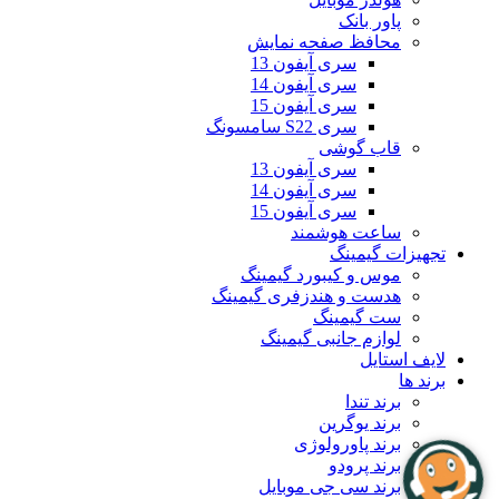
پاور بانک
محافظ صفحه نمایش
سری آیفون 13
سری آیفون 14
سری آیفون 15
سری S22 سامسونگ
قاب گوشی
سری آیفون 13
سری آیفون 14
سری آیفون 15
ساعت هوشمند
تجهیزات گیمینگ
موس و کیبورد گیمینگ
هدست و هندزفری گیمینگ
ست گیمینگ
لوازم جانبی گیمینگ
لایف استایل
برند ها
برند تندا
برند یوگرین
برند پاورولوژی
برند پرودو
برند سی جی موبایل