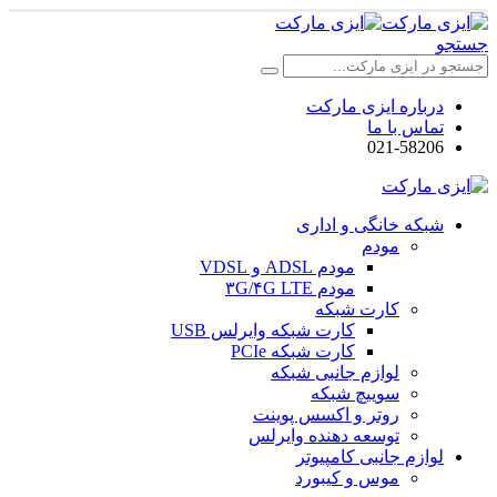
جستجو
درباره ایزی مارکت
تماس با ما
021-58206
شبکه خانگی و اداری
مودم
مودم ADSL و VDSL
مودم ۳G/۴G LTE
کارت شبکه
کارت شبکه وایرلس USB
کارت شبکه PCIe
لوازم جانبی شبکه
سوییچ شبکه
روتر و اکسس پوینت
توسعه دهنده وایرلس
لوازم جانبی کامپیوتر
موس و کیبورد