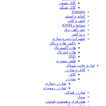
کابل تصویر
کابل شبکه
Extender
کولپد و استند
کیف و کاور
سوئیچ و KWM
چند راهی برق
پروژکتور
تجهیزات ذخیره سازی
باکس هارد و داک
هارد اکسترنال
هارد اینترنال
SSD
فلش مموری
لوازم جانبی موبایل
کابل و شارژر
کابل
شارژر
شارژر دیواری
شارژر رومیزی
شارژر فندکی
مبدل
هندزفری و هدست بلوتوثی
هولدر موبایل