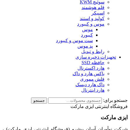
سوئیچ KWM
قلم هوشمند
اسپیکر
کولپد و استند
موس و کیبورد
موس
کیبورد
ست موس و کیبورد
پد موس
رابط و تبدیل
تجهیزات ذخیره سازی
حافظه SSD
هارد اکسترنال
باکس هارد و داک
فلش مموری
داک هارد دیسک
هارد اینترنال
جستجو برای:
جستجو
فروشگاه اینترنتی ایزی مارکت
ایزی مارکت
شرکت نوآوران آسان پیشرو (فروشگاه اینترنتی ایزی مارکت) ،