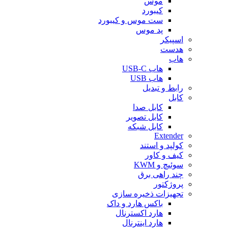
موس
کیبورد
ست موس و کیبورد
پد موس
اسپیکر
هدست
هاب
هاب USB-C
هاب USB
رابط و تبدیل
کابل
کابل صدا
کابل تصویر
کابل شبکه
Extender
کولپد و استند
کیف و کاور
سوئیچ و KWM
چند راهی برق
پروژکتور
تجهیزات ذخیره سازی
باکس هارد و داک
هارد اکسترنال
هارد اینترنال