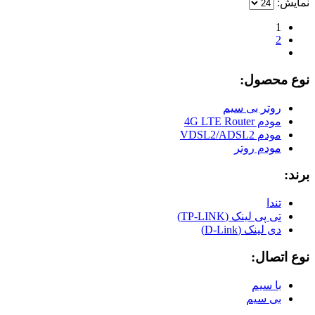
نمایش:
1
2
نوع محصول:
روتر بی سیم
مودم 4G LTE Router
مودم VDSL2/ADSL2
مودم روتر
برند:
تندا
تی پی لینک (TP-LINK)
دی لینک (D-Link)
نوع اتصال:
با سیم
بی سیم