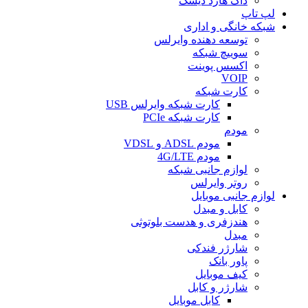
داک هارد دیسک
لپ تاپ
شبکه خانگی و اداری
توسعه دهنده وایرلس
سوییچ شبکه
اکسس پوینت
VOIP
کارت شبکه
کارت شبکه وایرلس USB
کارت شبکه PCIe
مودم
مودم ADSL و VDSL
مودم 4G/LTE
لوازم جانبی شبکه
روتر وایرلس
لوازم جانبی موبایل
کابل و مبدل
هندزفری و هدست بلوتوثی
مبدل
شارژر فندکی
پاور بانک
کیف موبایل
شارژر و کابل
کابل موبایل