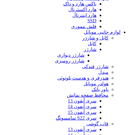
باکس هارد و داک
هارد اکسترنال
هارد اینترنال
SSD
فلش مموری
لوازم جانبی موبایل
کابل و شارژر
کابل
شارژر
شارژر دیواری
شارژر رومیزی
شارژر فندکی
مبدل
هندزفری و هدست بلوتوثی
هولدر موبایل
پاور بانک
محافظ صفحه نمایش
سری آیفون 13
سری آیفون 14
سری آیفون 15
سری S22 سامسونگ
قاب گوشی
سری آیفون 13