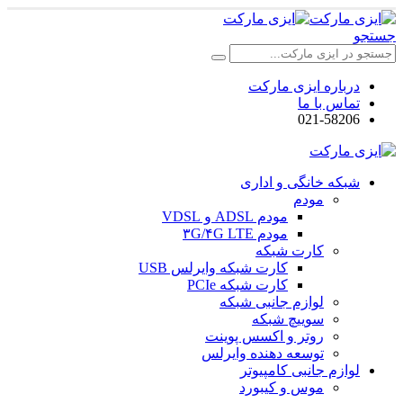
جستجو
درباره ایزی مارکت
تماس با ما
021-58206
شبکه خانگی و اداری
مودم
مودم ADSL و VDSL
مودم ۳G/۴G LTE
کارت شبکه
کارت شبکه وایرلس USB
کارت شبکه PCIe
لوازم جانبی شبکه
سوییچ شبکه
روتر و اکسس پوینت
توسعه دهنده وایرلس
لوازم جانبی کامپیوتر
موس و کیبورد