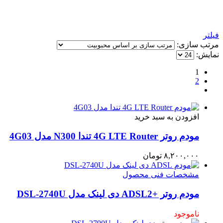
فیلتر
مرتب سازی:
نمایش:
1
2
افزودن به سبد خرید
مودم روتر 4G LTE Router تندا N300 مدل 4G03
۸,۲۰۰,۰۰۰
تومان
مشخصات فنی محصول
مودم روتر +ADSL2 دی لینک مدل DSL-2740U
ناموجود