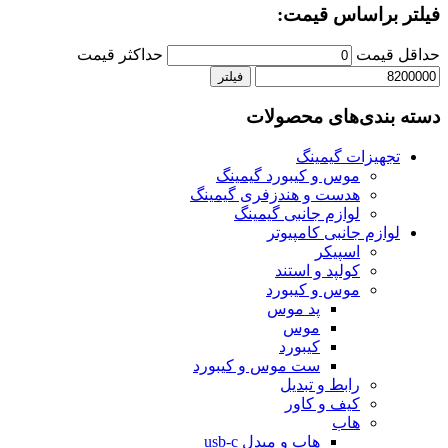
فیلتر براساس قیمت:
حداقل قیمت
حداكثر قيمت
فیلتر
دسته بندی‌های محصولات
تجهیزات گیمینگ
موس و کیبورد گیمینگ
هدست و هندزفری گیمینگ
لوازم جانبی گیمینگ
لوازم جانبی کامپیوتر
اسپیکر
کولپد و استند
موس و کیبورد
پد موس
موس
کیبورد
ست موس و کیبورد
رابط و تبدیل
کیف و کاور
هاب
هاب و مبدل usb-c