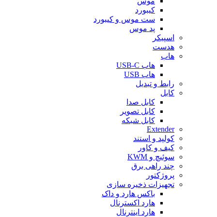
موس
کیبورد
ست موس و کیبورد
پد موس
اسپیکر
هدست
هاب
هاب USB-C
هاب USB
رابط و تبدیل
کابل
کابل صدا
کابل تصویر
کابل شبکه
Extender
کولپد و استند
کیف و کاور
سوئیچ و KWM
چند راهی برق
پروژکتور
تجهیزات ذخیره سازی
باکس هارد و داک
هارد اکسترنال
هارد اینترنال