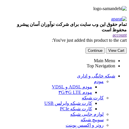
تمام حقوق این وب سایت برای شرکت نوآوران آسان پیشرو
محفوظ است
account
You've just added this product to the cart:
Continue
View Cart
Main Menu
Top Navigation
شبکه خانگی و اداری
مودم
مودم ADSL و VDSL
مودم ۳G/۴G LTE
کارت شبکه
کارت شبکه وایرلس USB
کارت شبکه PCIe
لوازم جانبی شبکه
سوییچ شبکه
روتر و اکسس پوینت