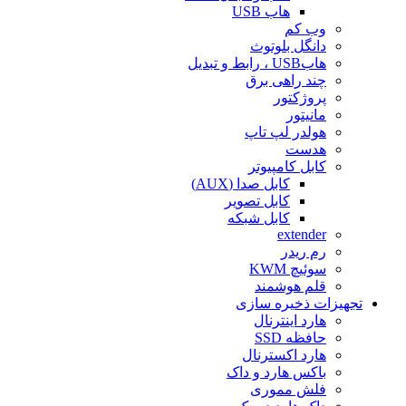
هاب USB
وب کم
دانگل بلوتوث
هابUSB ، رابط و تبدیل
چند راهی برق
پروژکتور
مانیتور
هولدر لپ تاپ
هدست
کابل کامپیوتر
کابل صدا (AUX)
کابل تصویر
کابل شبکه
extender
رم ریدر
سوئیچ KWM
قلم هوشمند
تجهیزات ذخیره سازی
هارد اینترنال
حافظه SSD
هارد اکسترنال
باکس هارد و داک
فلش مموری