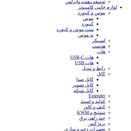
توسعه دهنده وایرلس
لوازم جانبی کامپیوتر
موس و کیبورد
موس
کیبورد
ست موس و کیبورد
پد موس
اسپیکر
هدست
هاب
هاب USB-C
هاب USB
رابط و تبدیل
کابل
کابل صدا
کابل تصویر
کابل شبکه
Extender
کولپد و استند
کیف و کاور
سوئیچ و KWM
چند راهی برق
پروژکتور
تجهیزات ذخیره سازی