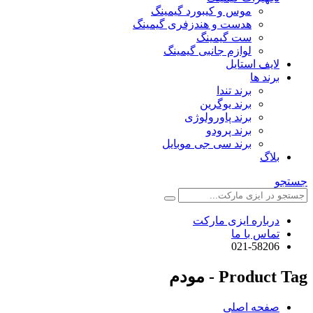
موس و کیبورد گیمینگ
هدست و هندزفری گیمینگ
ست گیمینگ
لوازم جانبی گیمینگ
لایف استایل
برند ها
برند تندا
برند یوگرین
برند پاورولوژی
برند پرودو
برند سی جی موبایل
بلاگ
جستجو
درباره ایزی مارکت
تماس با ما
021-58206
Product Tag - مودم
صفحه اصلی