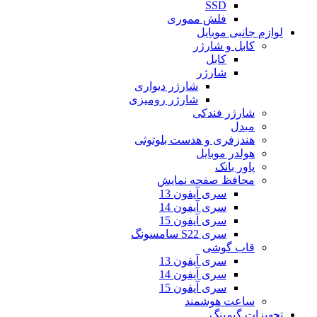
SSD
فلش مموری
لوازم جانبی موبایل
کابل و شارژر
کابل
شارژر
شارژر دیواری
شارژر رومیزی
شارژر فندکی
مبدل
هندزفری و هدست بلوتوثی
هولدر موبایل
پاور بانک
محافظ صفحه نمایش
سری آیفون 13
سری آیفون 14
سری آیفون 15
سری S22 سامسونگ
قاب گوشی
سری آیفون 13
سری آیفون 14
سری آیفون 15
ساعت هوشمند
تجهیزات گیمینگ