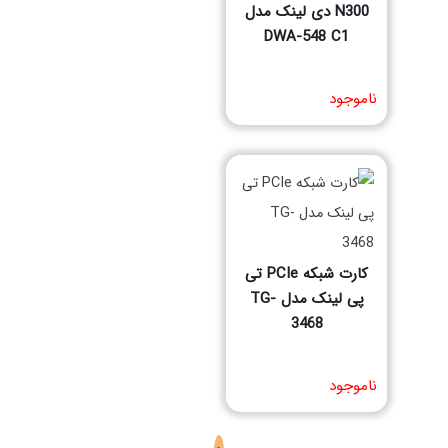
N300 دی لینک مدل
DWA-548 C1
انتخاب گزینه ها
ناموجود
کارت شبکه PCIe تی
پی لینک مدل TG-
3468
ناموجود