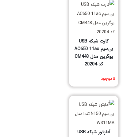
کارت شبکه USB
بی‌سیم AC650 11ac
یوگرین مدل CM448
کد 20204
مشخصات فنی محصول
ناموجود
آداپتور شبکه USB