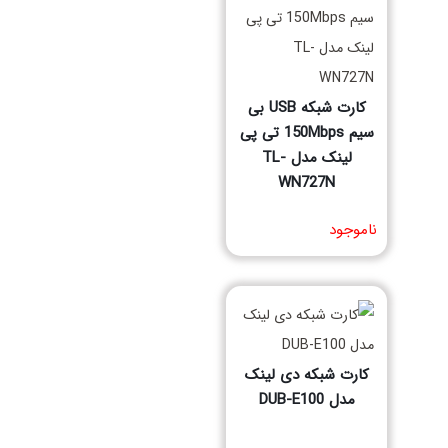
کارت شبکه USB بی
سیم 150Mbps تی پی
لینک مدل TL-
WN727N
مشخصات فنی محصول
ناموجود
کارت شبکه دی لینک
مدل DUB-E100