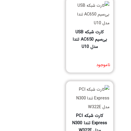
کارت شبکه USB
بی‌سیم AC650 تندا
مدل U10
مشخصات فنی محصول
ناموجود
کارت شبکه PCI
Express تندا N300
مدل W322E